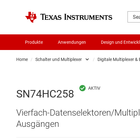
Produkte
Anwendungen
Design und Entwick
Home
/
Schalter und Multiplexer
/
Digitale Multiplexer &
Audio, Haptik und Piezo
Analo
Batteriemanagement-ICs
Digita
SN74HC258
Datenwandler
Digita
Vierfach-Datenselektoren/Multiple
Die- & Wafer-Services
Other
Ausgängen
DLP-Produkte