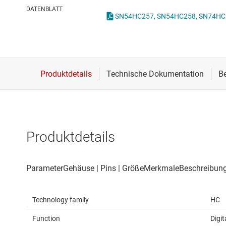
Drahtlose Konnektivität
DATENBLATT
SN54HC257, SN54HC258, SN74HC25
Energiemanagement
HF & Mikrowellen
Isolierung
Produktdetails
Technology family
HC
Function
Digit