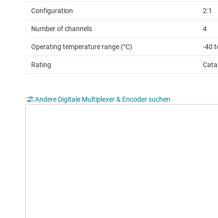
Configuration
2:1
Number of channels
4
Operating temperature range (°C)
-40 t
Rating
Cata
Andere Digitale Multiplexer & Encoder suchen