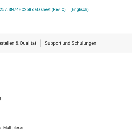
Schnittstelle
7, SN74HC258 datasheet (Rev. C)
(Englisch)
Sensoren
Taktgeber & Timing
Verstärker
al Multiplexer