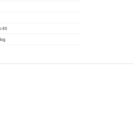
o 85
log