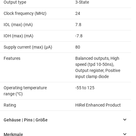
Output type
3-State
Clock frequency (MHz)
24
IOL (max) (mA)
7.8
IOH (max) (mA)
-7.8
Supply current (max) (µA)
80
Features
Balanced outputs, High
speed (tpd 10-50ns),
Output register, Positive
input clamp diode
Operating temperature
-55 to 125
range (°C)
Rating
HiRel Enhanced Product