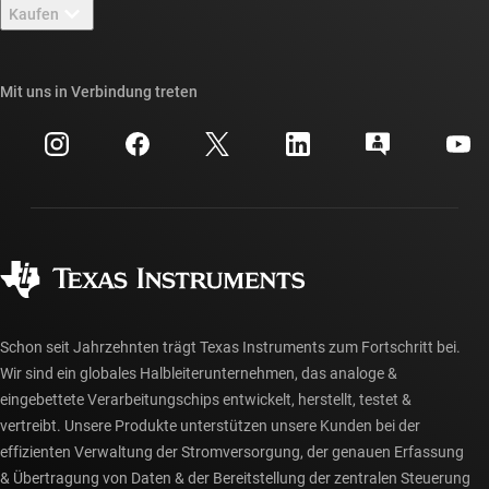
Newsroom
Kaufen
TI E2E™-Design-Support-Foren
Unsere Geschichten | Hinter dem Chip
API-Suiten von TI
Querverweis-Suche
Mit uns in Verbindung treten
Veranstaltungen
myTI-Firmenkonto
Kundensupportzentrum
Investorenbeziehungen
Versand, Zahlung und Steuern
Gehäuse
Fertigung
Häufig gestellte Fragen zu Bestellungen
Qualität & Zuverlässigkeit
Gesellschaftliches Engagement
Autorisierte Händler
myTI-Konto FAQs
Schon seit Jahrzehnten trägt Texas Instruments zum Fortschritt bei.
Wir sind ein globales Halbleiterunternehmen, das analoge &
eingebettete Verarbeitungschips entwickelt, herstellt, testet &
vertreibt. Unsere Produkte unterstützen unsere Kunden bei der
effizienten Verwaltung der Stromversorgung, der genauen Erfassung
& Übertragung von Daten & der Bereitstellung der zentralen Steuerung