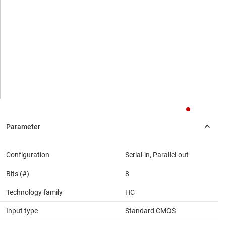
Configuration
Serial-in, Parallel-out
Bits (#)
8
Technology family
HC
Input type
Standard CMOS