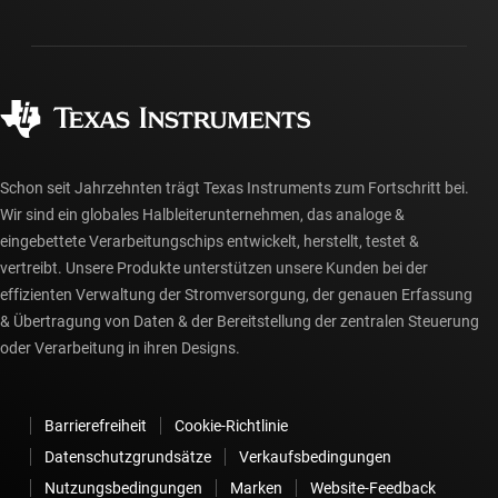
Versand, Zahlung und Steuern
Gehäuse
Fertigung
Häufig gestellte Fragen zu Bestellungen
Qualität & Zuverlässigkeit
Gesellschaftliches Engagement
Autorisierte Händler
myTI-Konto FAQs
Schon seit Jahrzehnten trägt Texas Instruments zum Fortschritt bei.
Wir sind ein globales Halbleiterunternehmen, das analoge &
eingebettete Verarbeitungschips entwickelt, herstellt, testet &
vertreibt. Unsere Produkte unterstützen unsere Kunden bei der
effizienten Verwaltung der Stromversorgung, der genauen Erfassung
& Übertragung von Daten & der Bereitstellung der zentralen Steuerung
oder Verarbeitung in ihren Designs.
Barrierefreiheit
Cookie-Richtlinie
Datenschutzgrundsätze
Verkaufsbedingungen
Nutzungsbedingungen
Marken
Website-Feedback