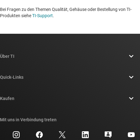
Bei Fragen zu den Themen Qualität, Gehäuse oder Bestellung von TI-
Produkten siehe
TI-Support
. ​​​​​​​​​​​​​​
Über TI
Über TI – Überblick
Quick-Links
Stellenangebote
Kontakt
Newsroom
Kaufen
TI E2E™-Design-Support-Foren
Unsere Geschichten | Hinter dem Chip
API-Suiten von TI
Querverweis-Suche
Mit uns in Verbindung treten
Veranstaltungen
myTI-Firmenkonto
Kundensupportzentrum
Investorenbeziehungen