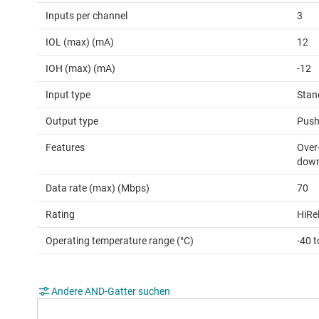
Inputs per channel
3
IOL (max) (mA)
12
IOH (max) (mA)
-12
Input type
Stan
Output type
Push
Features
Over-
down 
Data rate (max) (Mbps)
70
Rating
HiRe
Operating temperature range (°C)
-40 
Andere AND-Gatter suchen