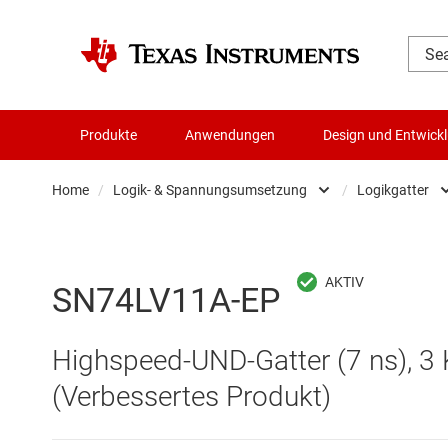
Produkte
Anwendungen
Design und Entwick
Home
/
Logik- & Spannungsumsetzung
/
Logikgatter
Audio, Haptik und Piezo
Batteriemanagement-ICs
SN74LV11A-EP
Datenwandler
Highspeed-UND-Gatter (7 ns), 3 K
Die- & Wafer-Services
(Verbessertes Produkt)
DLP-Produkte