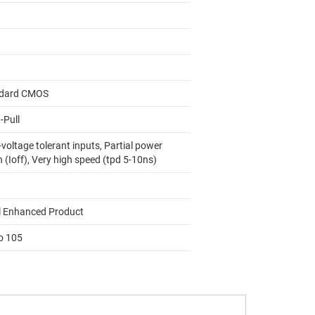
dard CMOS
-Pull
voltage tolerant inputs, Partial power
(Ioff), Very high speed (tpd 5-10ns)
l Enhanced Product
to 105