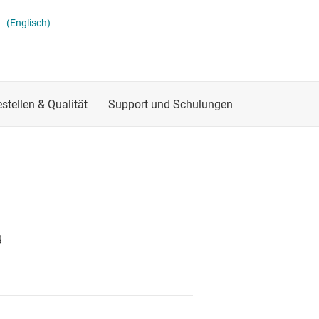
Spannungsumsetzer & Pegelverschieber
Schnittstelle
Spannungsumsetzungsgatter
(Englisch)
Speziallogik-ICs
Sensoren
XNOR-Gatter (Exklusives NOR)
Taktgeber & Timing
XOR-Gatter (Exklusives OR)
Verstärker