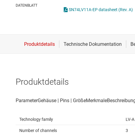
Drahtlose Konnektivität
DATENBLATT
SN74LV11A-EP datasheet (Rev. A)
Energiemanagement
HF & Mikrowellen
Isolierung
Produktdetails
Technology family
LV-A
Number of channels
3