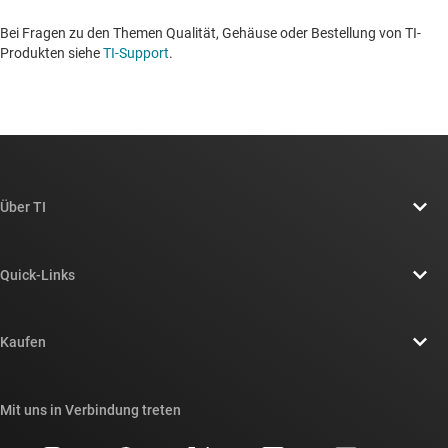
Bei Fragen zu den Themen Qualität, Gehäuse oder Bestellung von TI-
Produkten siehe
TI-Support
. ​​​​​​​​​​​​​​
Über TI
Über TI – Überblick
Quick-Links
Stellenangebote
Kontakt
Newsroom
Kaufen
TI E2E™-Design-Support-Foren
Unsere Geschichten | Hinter dem Chip
API-Suiten von TI
Querverweis-Suche
Mit uns in Verbindung treten
Veranstaltungen
myTI-Firmenkonto