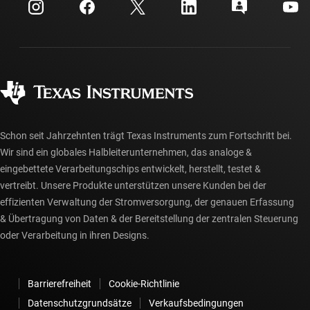
Kundensupportzentrum
Investorenbeziehungen
Versand, Zahlung und Steuern
Gehäuse
Fertigung
Häufig gestellte Fragen zu Bestellungen
Qualität & Zuverlässigkeit
Gesellschaftliches Engagement
Autorisierte Händler
myTI-Konto FAQs
Schon seit Jahrzehnten trägt Texas Instruments zum Fortschritt bei.
Wir sind ein globales Halbleiterunternehmen, das analoge &
eingebettete Verarbeitungschips entwickelt, herstellt, testet &
vertreibt. Unsere Produkte unterstützen unsere Kunden bei der
effizienten Verwaltung der Stromversorgung, der genauen Erfassung
& Übertragung von Daten & der Bereitstellung der zentralen Steuerung
oder Verarbeitung in ihren Designs.
Barrierefreiheit
Cookie-Richtlinie
Datenschutzgrundsätze
Verkaufsbedingungen