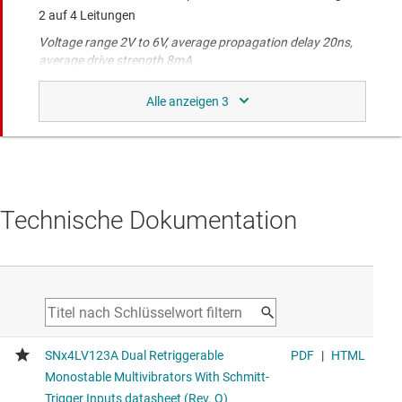
2 auf 4 Leitungen
Voltage range 2V to 6V, average propagation delay 20ns,
average drive strength 8mA
SN74HCS153-Q1
Doppelter 4-zu-1-Multiplexer für die Automobilindustrie mit
Schmitt-Trigger-Eingängen
Voltage range 2V to 6V, average propagation delay 20ns,
average drive strength 8mA
Technische Dokumentation