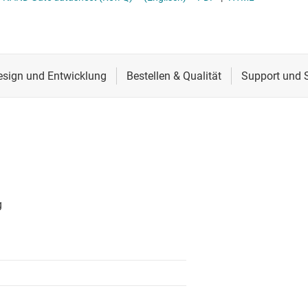
Spannungsumsetzer & Pegelverschieber
Schnittstelle
Spannungsumsetzungsgatter
Speziallogik-ICs
Sensoren
XNOR-Gatter (Exklusives NOR)
Taktgeber & Timing
XOR-Gatter (Exklusives OR)
Verstärker