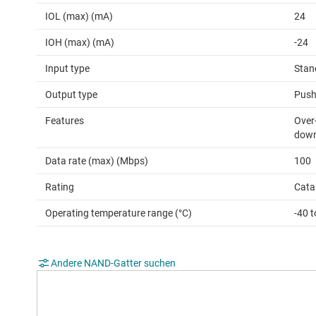
IOL (max) (mA)
24
IOH (max) (mA)
-24
Input type
Stan
Output type
Push
Features
Over-
down 
Data rate (max) (Mbps)
100
Rating
Cata
Operating temperature range (°C)
-40 
Andere NAND-Gatter suchen