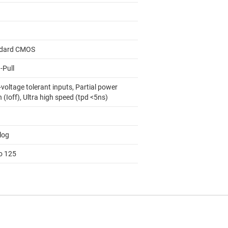
dard CMOS
-Pull
voltage tolerant inputs, Partial power
(Ioff), Ultra high speed (tpd <5ns)
log
to 125