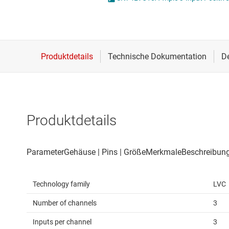
Drahtlose Konnektivität
Energiemanagement
HF & Mikrowellen
Isolierung
Produktdetails
Technology family
LVC
Number of channels
3
Inputs per channel
3