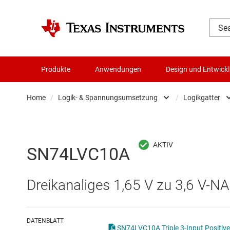
Produkte
Anwendungen
Design und Entwick
Home
/
Logik- & Spannungsumsetzung
/
Logikgatter
Audio, Haptik und Piezo
Batteriemanagement-ICs
SN74LVC10A
Datenwandler
Dreikanaliges 1,65 V zu 3,6 V-N
Die- & Wafer-Services
DLP-Produkte
DATENBLATT
SN74LVC10A T