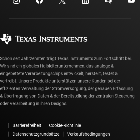
Investorenbeziehungen
Versand, Zahlung und Steuern
Gehäuse
Fertigung
Häufig gestellte Fragen zu Bestellungen
Qualität & Zuverlässigkeit
Gesellschaftliches Engagement
Autorisierte Händler
myTI-Konto FAQs
Schon seit Jahrzehnten trägt Texas Instruments zum Fortschritt bei.
Wir sind ein globales Halbleiterunternehmen, das analoge &
eingebettete Verarbeitungschips entwickelt, herstellt, testet &
vertreibt. Unsere Produkte unterstützen unsere Kunden bei der
effizienten Verwaltung der Stromversorgung, der genauen Erfassung
& Übertragung von Daten & der Bereitstellung der zentralen Steuerung
oder Verarbeitung in ihren Designs.
Barrierefreiheit
Cookie-Richtlinie
Datenschutzgrundsätze
Verkaufsbedingungen