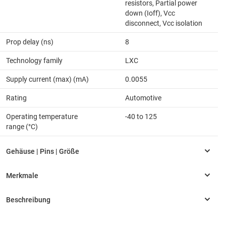
resistors, Partial power
down (Ioff), Vcc
disconnect, Vcc isolation
Prop delay (ns)
8
Technology family
LXC
Supply current (max) (mA)
0.0055
Rating
Automotive
Operating temperature
-40 to 125
range (°C)