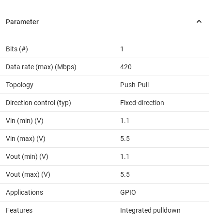
Bits (#)
1
Data rate (max) (Mbps)
420
Topology
Push-Pull
Direction control (typ)
Fixed-direction
Vin (min) (V)
1.1
Vin (max) (V)
5.5
Vout (min) (V)
1.1
Vout (max) (V)
5.5
Applications
GPIO
Features
Integrated pulldown