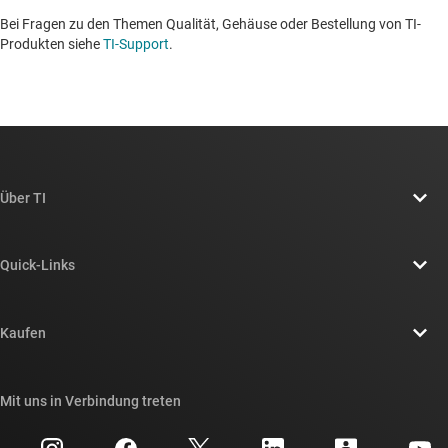
Bei Fragen zu den Themen Qualität, Gehäuse oder Bestellung von TI-
Produkten siehe
TI-Support
. ​​​​​​​​​​​​​​
Über TI
Über TI – Überblick
Quick-Links
Stellenangebote
Kontakt
Newsroom
Kaufen
TI E2E™-Design-Support-Foren
Unsere Geschichten | Hinter dem Chip
API-Suiten von TI
Querverweis-Suche
Mit uns in Verbindung treten
Veranstaltungen
myTI-Firmenkonto
Kundensupportzentrum