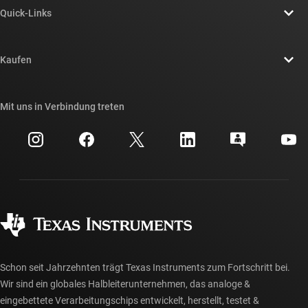
Quick-Links
Stellenangebote
Kontakt
Newsroom
Kaufen
TI E2E™-Design-Support-Foren
Unsere Geschichten | Hinter dem Chip
API-Suiten von TI
Querverweis-Suche
Mit uns in Verbindung treten
Veranstaltungen
myTI-Firmenkonto
Kundensupportzentrum
Investorenbeziehungen
Versand, Zahlung und Steuern
Gehäuse
Fertigung
Häufig gestellte Fragen zu Bestellungen
Qualität & Zuverlässigkeit
Gesellschaftliches Engagement
Autorisierte Händler
myTI-Konto FAQs
Schon seit Jahrzehnten trägt Texas Instruments zum Fortschritt bei.
Wir sind ein globales Halbleiterunternehmen, das analoge &
eingebettete Verarbeitungschips entwickelt, herstellt, testet &