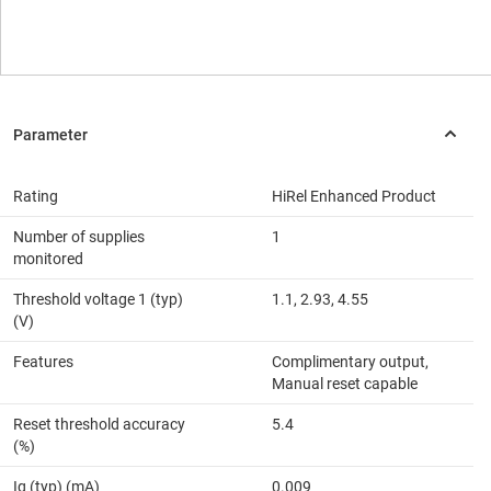
Rating
HiRel Enhanced Product
Number of supplies
1
monitored
Threshold voltage 1 (typ)
1.1, 2.93, 4.55
(V)
Features
Complimentary output,
Manual reset capable
Reset threshold accuracy
5.4
(%)
Iq (typ) (mA)
0.009