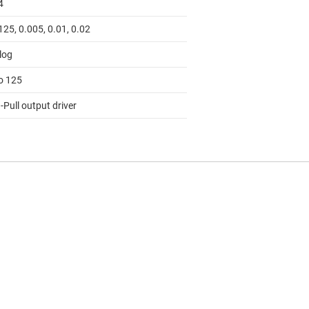
4
125, 0.005, 0.01, 0.02
log
to 125
Pull output driver