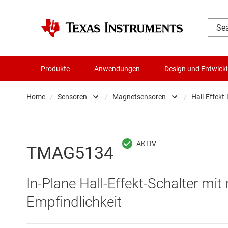
Produkte
Anwendungen
Design und Entwick
Home
/
Sensoren
/
Magnetsensoren
/
Hall-Effekt
Audio, Haptik und Piezo
Feuchtigkeitssensor
Batteriemanagement-ICs
Magnetsensoren
TMAG5134
Datenwandler
mmWave-Radarsens
In-Plane Hall-Effekt-Schalter mit
Die- & Wafer-Services
Optische Sensoren
Empfindlichkeit
DLP-Produkte
Other sensors