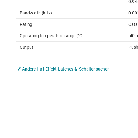
0.94
Bandwidth (kHz)
0.00
Rating
Cata
Operating temperature range (°C)
-40 
Output
Push-
Andere Hall-Effekt-Latches & ‑Schalter suchen