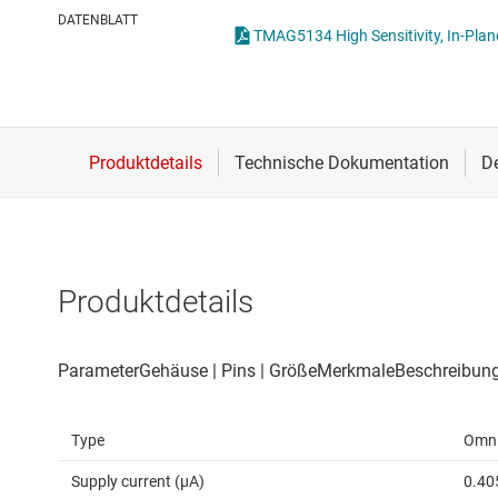
Drahtlose Konnektivität
Spezialsensoren
DATENBLATT
Energiemanagement
Temperatursensoren
HF & Mikrowellen
Isolierung
Produktdetails
Type
Omni
Supply current (µA)
0.405