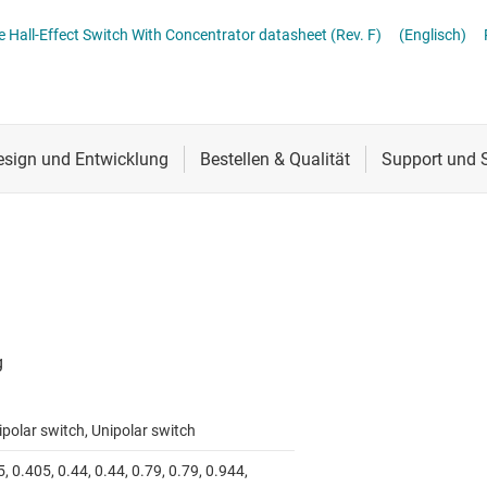
Schnittstelle
TMAG5134 High Sensitivity, In-Plane Hall-Effect Switch With Concentrator datasheet (Rev. F)
(Englisch)
Sensoren
Taktgeber & Timing
Verstärker
polar switch, Unipolar switch
, 0.405, 0.44, 0.44, 0.79, 0.79, 0.944,