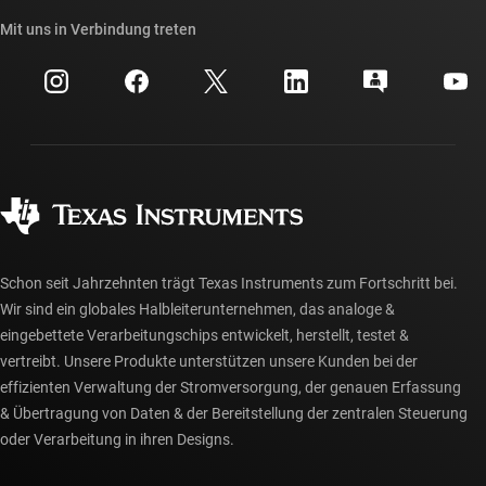
Unsere Geschichten | Hinter dem Chip
API-Suiten von TI
Querverweis-Suche
Mit uns in Verbindung treten
Veranstaltungen
myTI-Firmenkonto
Kundensupportzentrum
Investorenbeziehungen
Versand, Zahlung und Steuern
Gehäuse
Fertigung
Häufig gestellte Fragen zu Bestellungen
Qualität & Zuverlässigkeit
Gesellschaftliches Engagement
Autorisierte Händler
myTI-Konto FAQs
Schon seit Jahrzehnten trägt Texas Instruments zum Fortschritt bei.
Wir sind ein globales Halbleiterunternehmen, das analoge &
eingebettete Verarbeitungschips entwickelt, herstellt, testet &
vertreibt. Unsere Produkte unterstützen unsere Kunden bei der
effizienten Verwaltung der Stromversorgung, der genauen Erfassung
& Übertragung von Daten & der Bereitstellung der zentralen Steuerung
oder Verarbeitung in ihren Designs.