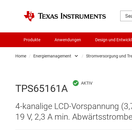
Produkte
Anwendungen
Design und Entwick
Home
/
Energiemanagement
/
Stromversorgung und Tre
Audio, Haptik und Piezo
AC/DC-Sc
Batteriemanagement-ICs
DC/DC-Sc
TPS65161A
Datenwandler
DC/DC-S
4-kanalige LCD-Vorspannung (3,
Die- & Wafer-Services
Gate-Trei
19 V, 2,3 A min. Abwärtsstrombe
DLP-Produkte
Highside-