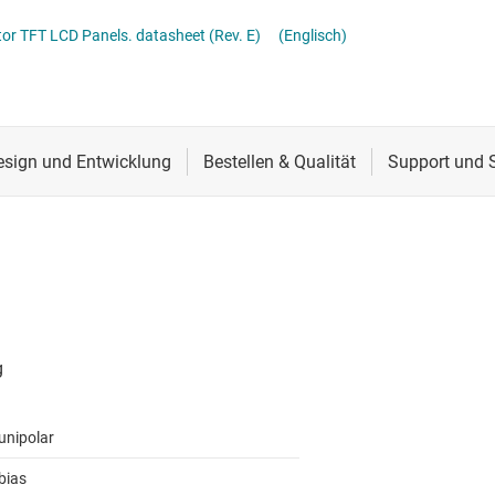
Stromversorgung von DDR-Speicher
Schnittstelle
Mehrkanal
or TFT LCD Panels. datasheet (Rev. E)
(Englisch)
lter
Sensoren
MOSFETs
Taktgeber & Timing
Verstärker
unipolar
bias