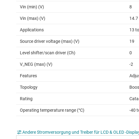
Vin (min) (V)
8
Vin (max) (V)
14.7
Applications
13 t
Source driver voltage (max) (V)
19
Level shifter/scan driver (Ch)
0
V_NEG (max) (V)
-2
Features
Adju
Topology
Boos
Rating
Cata
Operating temperature range (°C)
-40 t
Andere Stromversorgung und Treiber für LCD & OLED -Displa