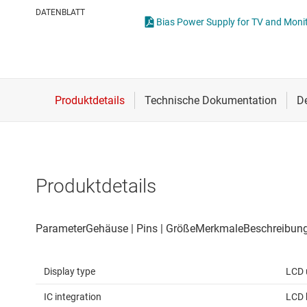
Drahtlose Konnektivität
ICs zur 
DATENBLATT
Bias Power Supply for TV and Monit
Energiemanagement
Lastscha
HF & Mikrowellen
Isolierung
Produktdetails
Display type
LCD 
IC integration
LCD 