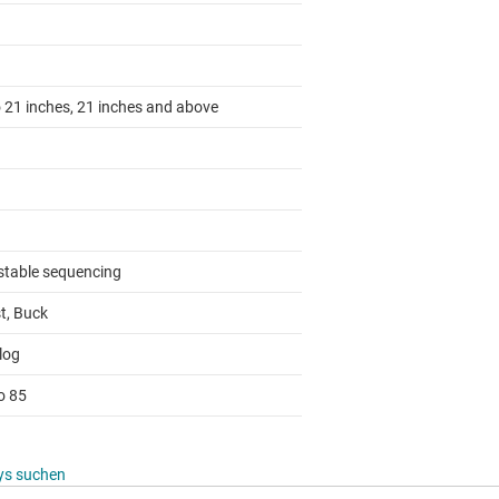
o 21 inches, 21 inches and above
stable sequencing
t, Buck
log
o 85
ys suchen