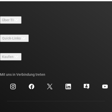
Über TI
Über TI – Überblick
Quick-Links
Stellenangebote
Kontakt
Newsroom
Kaufen
TI E2E™-Design-Support-Foren
Unsere Geschichten | Hinter dem Chip
API-Suiten von TI
Querverweis-Suche
Mit uns in Verbindung treten
Veranstaltungen
myTI-Firmenkonto
Kundensupportzentrum
Investorenbeziehungen
Versand, Zahlung und Steuern
Gehäuse
Fertigung
Häufig gestellte Fragen zu Bestellungen
Qualität & Zuverlässigkeit
Gesellschaftliches Engagement