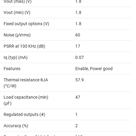
Vout (max) (V)
1.8
Vout (min) (V)
1.8
Fixed output options (V)
1.8
Noise (µVrms)
60
PSRR at 100 KHz (dB)
17
Iq (typ) (mA)
0.07
Features
Enable, Power good
Thermal resistance θJA
57.9
(°C/W)
Load capacitance (min)
47
(µF)
Regulated outputs (#)
1
Accuracy (%)
2