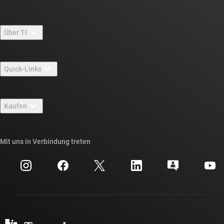
Über TI
Über TI – Überblick
Quick-Links
Stellenangebote
Kontakt
Newsroom
Kaufen
TI E2E™-Design-Support-Foren
Unsere Geschichten | Hinter dem Chip
API-Suiten von TI
Querverweis-Suche
Mit uns in Verbindung treten
Veranstaltungen
myTI-Firmenkonto
Kundensupportzentrum
Investorenbeziehungen
Versand, Zahlung und Steuern
Gehäuse
Fertigung
Häufig gestellte Fragen zu Bestellungen
Qualität & Zuverlässigkeit
Gesellschaftliches Engagement
Autorisierte Händler