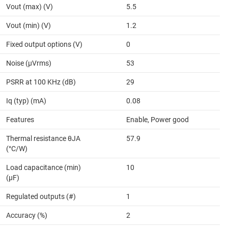
Vout (max) (V)
5.5
Vout (min) (V)
1.2
Fixed output options (V)
0
Noise (µVrms)
53
PSRR at 100 KHz (dB)
29
Iq (typ) (mA)
0.08
Features
Enable, Power good
Thermal resistance θJA
57.9
(°C/W)
Load capacitance (min)
10
(µF)
Regulated outputs (#)
1
Accuracy (%)
2