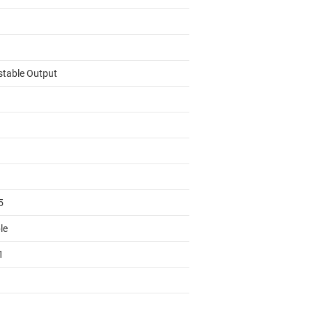
stable Output
5
le
1