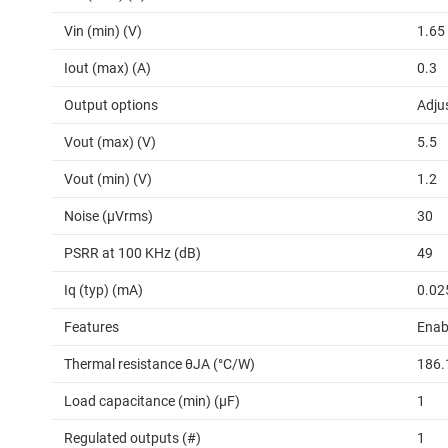
Vin (min) (V)
1.65
Iout (max) (A)
0.3
Output options
Adju
Vout (max) (V)
5.5
Vout (min) (V)
1.2
Noise (µVrms)
30
PSRR at 100 KHz (dB)
49
Iq (typ) (mA)
0.02
Features
Enab
Thermal resistance θJA (°C/W)
186.
Load capacitance (min) (µF)
1
Regulated outputs (#)
1