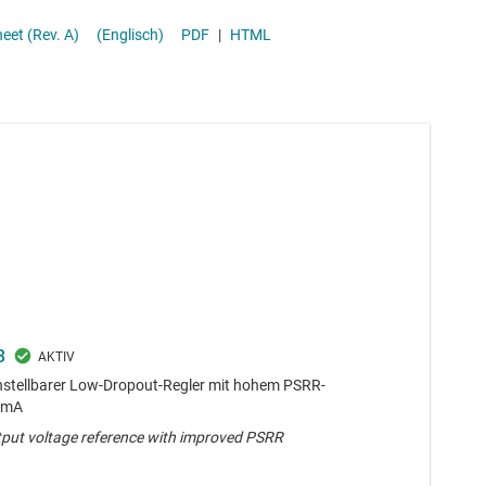
-ICs (PMICs)
Stromversor
tor With High Accuracy and Enable datasheet (Rev. A)
(Englisch)
PDF
|
HTML
Überwachung
3
einstellbarer Low-Dropout-Regler mit hohem PSRR-
 mA
put voltage reference with improved PSRR