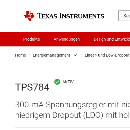
Produkte
Anwendungen
Design und Entwick
Home
/
Energiemanagement
/
Linear- und Low-Dropout
Audio, Haptik und Piezo
AC/DC-Sc
Batteriemanagement-ICs
DC/DC-Sc
TPS784
Datenwandler
DC/DC-S
300-mA-Spannungsregler mit ni
Die- & Wafer-Services
Gate-Trei
niedrigem Dropout (LDO) mit ho
DLP-Produkte
Highside-