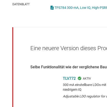
Drahtlose Konnektivität
ICs zur 
DATENBLATT
Energiemanagement
Lastscha
HF & Mikrowellen
Isolierung
Eine neuere Version dieses Pro
Selbe Funktionalität wie der verglichene Ba
TLV772
300 mA einstellbare LDOs mi
niedrigem IQ
Adjustable LDO regulator for 