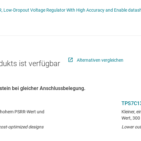
Stromversorgung von DDR-Speicher
Schnittstelle
Mehrkanal
TPS784 300-mA, Low IQ, High-PSRR, Low-Dropout Voltage Regula
lter
Sensoren
MOSFETs
Taktgeber & Timing
Verstärker
Alternativen vergleichen
dukts ist verfügbar
ustein bei gleicher Anschlussbelegung.
TPS7C1
t hohem PSRR-Wert und
Kleiner, 
Wert, 300
cost-optimized designs
Lower out