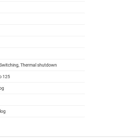
 Switching, Thermal shutdown
to 125
og
log