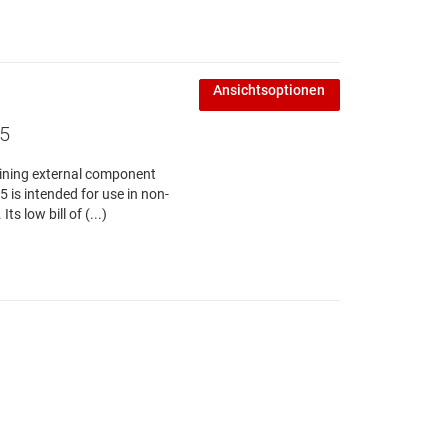
Ansichtsoptionen
15
mining external component
is intended for use in non-
 low bill of (...)