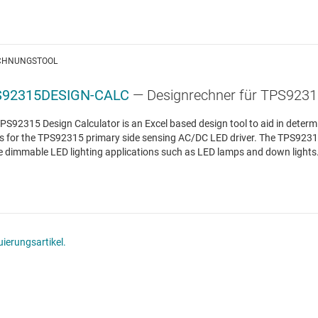
CHNUNGSTOOL
S92315DESIGN-CALC
— Designrechner für TPS923
PS92315 Design Calculator is an Excel based design tool to aid in deter
s for the TPS92315 primary side sensing AC/DC LED driver. The TPS92315 
 dimmable LED lighting applications such as LED lamps and down lights. Its
ierungsartikel.