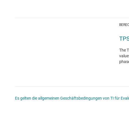
BERE
TP
The T
value
phase
Es gelten die allgemeinen Geschäftsbedingungen von TI für Evalu