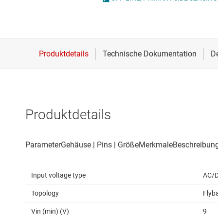
Drahtlose Konnektivität
ICs zur 
Energiemanagement
Lastscha
HF & Mikrowellen
Isolierung
Produktdetails
Input voltage type
AC/
Topology
Flyb
Vin (min) (V)
9