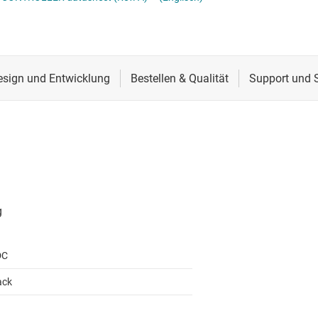
Stromversorgung von DDR-Speicher
Schnittstelle
Mehrkanal
lter
Sensoren
MOSFETs
Taktgeber & Timing
Verstärker
DC
ack