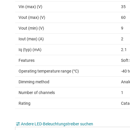
Vin (max) (V)
35
Vout (max) (V)
60
Vout (min) (V)
9
Iout (max) (A)
2
Iq (typ) (mA)
2.1
Features
Soft
Operating temperature range (°C)
-40 
Dimming method
Anal
Number of channels
1
Rating
Cata
Andere LED-Beleuchtungstreiber suchen