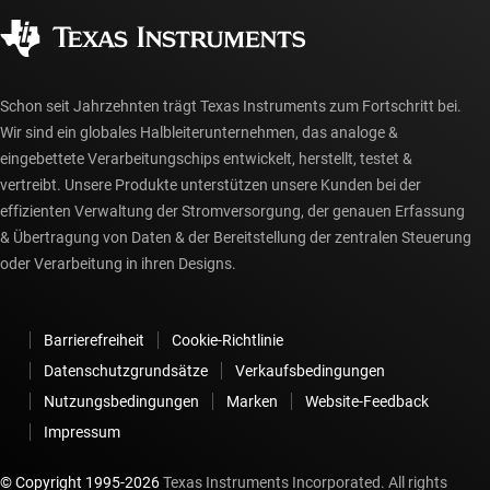
Gesellschaftliches Engagement
Autorisierte Händler
myTI-Konto FAQs
Schon seit Jahrzehnten trägt Texas Instruments zum Fortschritt bei.
Wir sind ein globales Halbleiterunternehmen, das analoge &
eingebettete Verarbeitungschips entwickelt, herstellt, testet &
vertreibt. Unsere Produkte unterstützen unsere Kunden bei der
effizienten Verwaltung der Stromversorgung, der genauen Erfassung
& Übertragung von Daten & der Bereitstellung der zentralen Steuerung
oder Verarbeitung in ihren Designs.
Barrierefreiheit
Cookie-Richtlinie
Datenschutzgrundsätze
Verkaufsbedingungen
Nutzungsbedingungen
Marken
Website-Feedback
Impressum
© Copyright 1995-
2026
Texas Instruments Incorporated. All rights