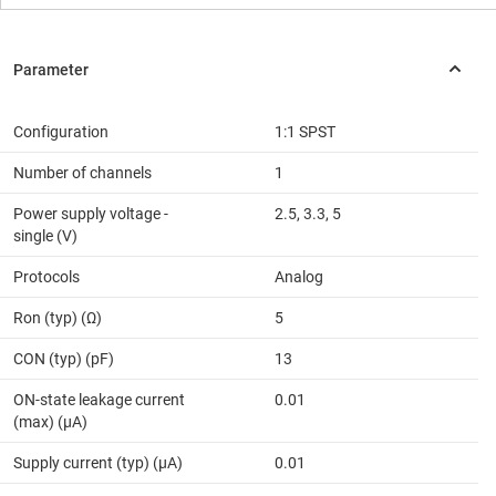
Configuration
1:1 SPST
Number of channels
1
Power supply voltage -
2.5, 3.3, 5
single (V)
Protocols
Analog
Ron (typ) (Ω)
5
CON (typ) (pF)
13
ON-state leakage current
0.01
(max) (µA)
Supply current (typ) (µA)
0.01