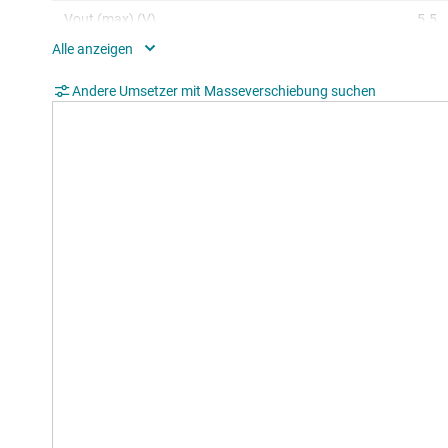
Vout (max) (V)
5.5
Current consumption per channel (1 Mbps)
2
(typ) (mA)
Andere Umsetzer mit Masseverschiebung suchen
Features
AEC 