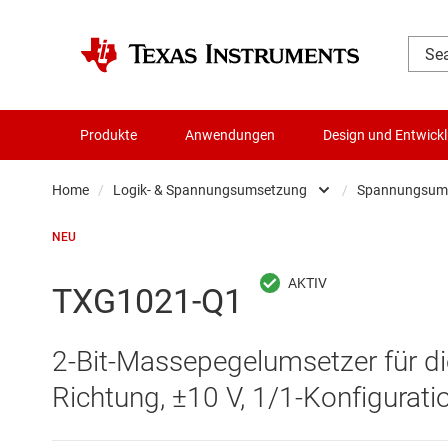
Produkte
Anwendungen
Design und Entwick
Home
/
Logik- & Spannungsumsetzung
/
Spannungsumse
Audio, Haptik und Piezo
NEU
Batteriemanagement-ICs
TXG1021-Q1
Datenwandler
2-Bit-Massepegelumsetzer für di
Die- & Wafer-Services
Richtung, ±10 V, 1/1-Konfigurati
DLP-Produkte