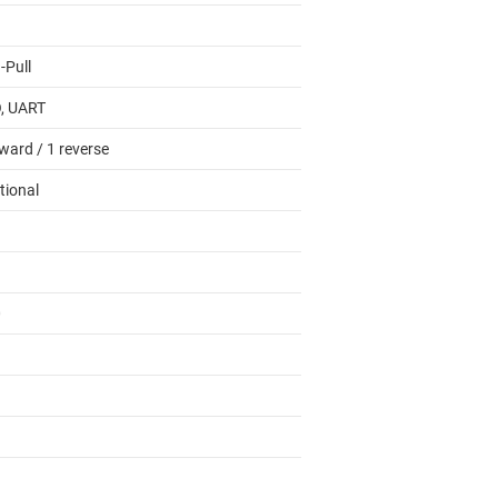
-Pull
, UART
ward / 1 reverse
tional
0