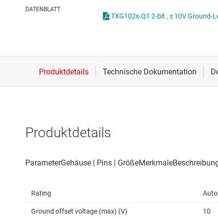
Drahtlose Konnektivität
DATENBLATT
TXG102x-Q1 2-bit , ± 10V Ground-Le
Energiemanagement
HF & Mikrowellen
Isolierung
Produktdetails
Rating
Auto
Ground offset voltage (max) (V)
10