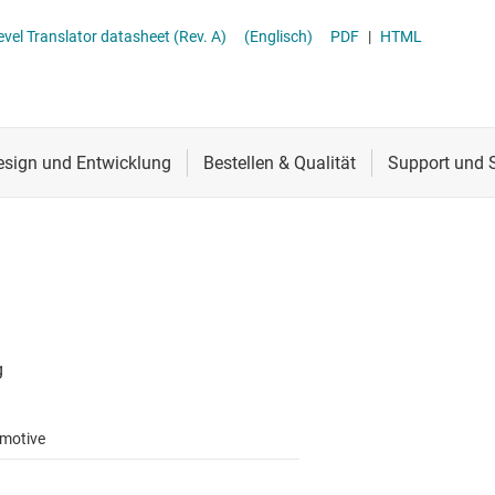
Spannungsumsetzer & Pegelverschieber
Schnittstelle
vel Translator datasheet (Rev. A)
(Englisch)
PDF
|
HTML
Speziallogik-ICs
Sensoren
Taktgeber & Timing
Verstärker
motive