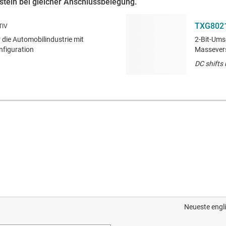
ustein bei gleicher Anschlussbelegung.
TXG802
 die Automobilindustrie mit
2-Bit-Ums
nfiguration
Massevers
DC shifts