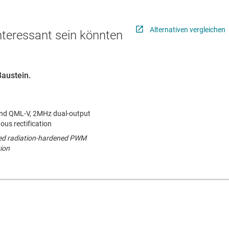
Alternativen vergleichen
interessant sein könnten
Baustein.
nd QML-V, 2MHz dual-output
us rectification
ied radiation-hardened PWM
tion