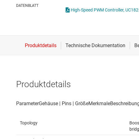
Drahtlose Konnektivität
ICs zur 
DATENBLATT
High-Speed PWM Controller, UC182
Energiemanagement
Lastscha
HF & Mikrowellen
Isolierung
Produktdetails
Topology
Boost
bridg