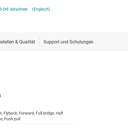
Stromversorgung von DDR-Speicher
Schnittstelle
Mehrkanal
5-DIE datasheet
(Englisch)
lter
Sensoren
MOSFETs
Taktgeber & Timing
Verstärker
, Flyback, Forward, Full bridge, Half
e, Push pull