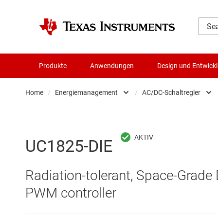
Produkte
Anwendungen
Design und Entwick
Home
/
Energiemanagement
/
AC/DC-Schaltregler
Audio, Haptik und Piezo
AC/DC-Sc
Batteriemanagement-ICs
DC/DC-Sc
UC1825-DIE
Datenwandler
DC/DC-S
Radiation-tolerant, Space-Grade
Die- & Wafer-Services
Gate-Trei
PWM controller
DLP-Produkte
Highside-