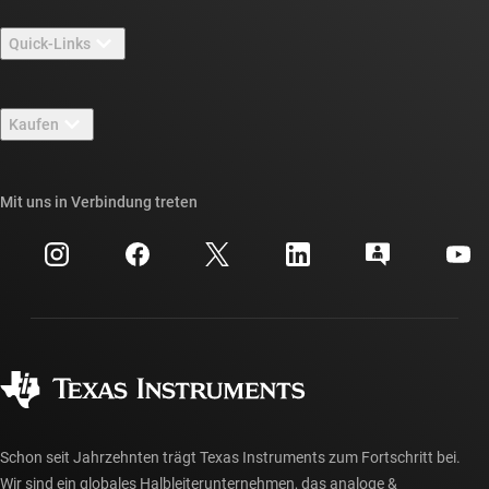
Über TI – Überblick
Quick-Links
Stellenangebote
Kontakt
Newsroom
Kaufen
TI E2E™-Design-Support-Foren
Unsere Geschichten | Hinter dem Chip
API-Suiten von TI
Querverweis-Suche
Mit uns in Verbindung treten
Veranstaltungen
myTI-Firmenkonto
Kundensupportzentrum
Investorenbeziehungen
Versand, Zahlung und Steuern
Gehäuse
Fertigung
Häufig gestellte Fragen zu Bestellungen
Qualität & Zuverlässigkeit
Gesellschaftliches Engagement
Autorisierte Händler
myTI-Konto FAQs
Schon seit Jahrzehnten trägt Texas Instruments zum Fortschritt bei.
Wir sind ein globales Halbleiterunternehmen, das analoge &