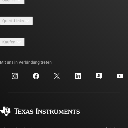
Über TI – Überblick
Quick-Links
Stellenangebote
Kontakt
Newsroom
Kaufen
TI E2E™-Design-Support-Foren
Unsere Geschichten | Hinter dem Chip
API-Suiten von TI
Querverweis-Suche
Mit uns in Verbindung treten
Veranstaltungen
myTI-Firmenkonto
Kundensupportzentrum
Investorenbeziehungen
Versand, Zahlung und Steuern
Gehäuse
Fertigung
Häufig gestellte Fragen zu Bestellungen
Qualität & Zuverlässigkeit
Gesellschaftliches Engagement
Autorisierte Händler
myTI-Konto FAQs