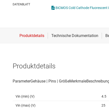
Drahtlose Konnektivität
ICs zur 
DATENBLATT
BiCMOS Cold Cathode Fluorescent L
Energiemanagement
Lastscha
HF & Mikrowellen
Isolierung
Produktdetails
Vin (min) (V)
4.5
Vin (max) (V)
25