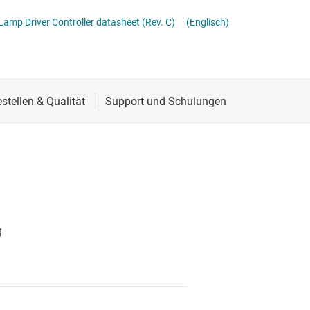
Stromversorgung von DDR-Speicher
Schnittstelle
Mehrkanal
amp Driver Controller datasheet (Rev. C)
(Englisch)
lter
Sensoren
MOSFETs
Taktgeber & Timing
Verstärker