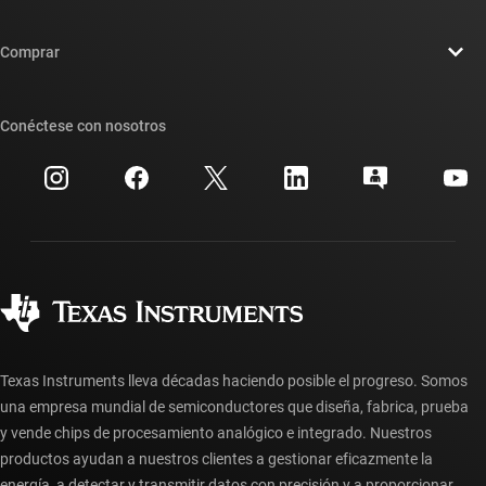
Carreras laborales
Contáctenos
Sala de redacción
Comprar
Foros de soporte de diseño de TI E2E™
Nuestras historias | Detrás del chip
Suites de API de TI
Búsqueda de referencias cruzadas
Conéctese con nosotros
Eventos
Cuentas de empresa myTI
Centro de atención al cliente
Relaciones con los inversionistas
Envío, pago e impuestos
Empaque
Fabricación
Preguntas frecuentes sobre pedidos
Calidad y confiabilidad
Ciudadanía corporativa
Distribuidores autorizados
Preguntas frecuentes sobre la cuenta myTI
Texas Instruments lleva décadas haciendo posible el progreso. Somos
una empresa mundial de semiconductores que diseña, fabrica, prueba
y vende chips de procesamiento analógico e integrado. Nuestros
productos ayudan a nuestros clientes a gestionar eficazmente la
energía, a detectar y transmitir datos con precisión y a proporcionar