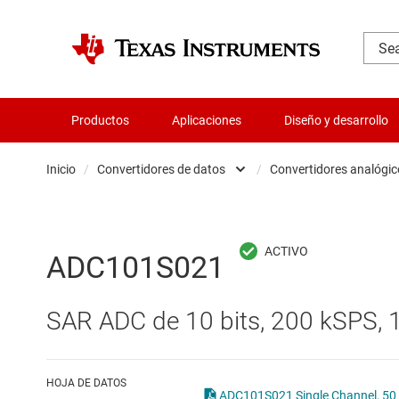
Productos
Aplicaciones
Diseño y desarrollo
Inicio
/
Convertidores de datos
/
Convertidores analógic
Administración de potencia
Aislamiento
Convert
ADC101S021
Amplificadores
Convert
SAR ADC de 10 bits, 200 kSPS, 1
Audio, háptica y piezoeléctrica
Convert
Circuitos integrados de gestión de bate
Other d
HOJA DE DATOS
ADC101S021 Sing