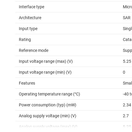
Interface type
Micro
Architecture
SAR
Input type
Sing
Rating
Cata
Reference mode
Supp
Input voltage range (max) (V)
5.25
Input voltage range (min) (V)
0
Features
Small
Operating temperature range (°C)
-40 t
Power consumption (typ) (mW)
2.34
Analog supply voltage (min) (V)
2.7
Analog supply voltage (max) (V)
5.25