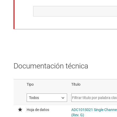
Misma funcionalidad con diferente configura
ADC102S021
Convertidor A/D de 10 bits de
Higher channel count (2x)
Documentación técnica