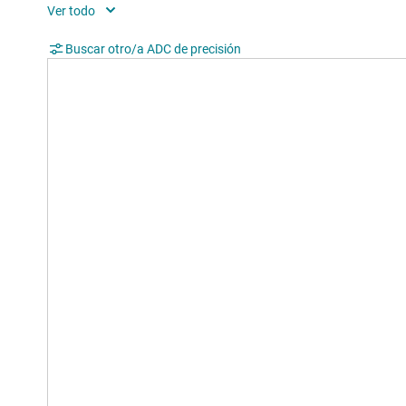
SNR (dB)
61.6
Buscar otro/a ADC de precisión
Digital supply (min) (V)
2.7
Digital supply (max) (V)
5.25