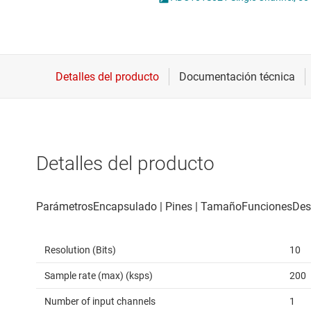
Conectividad inalámbrica
Potenci
Controladores para motores
Convertidores de datos
Interfaz
Detalles del producto
Resolution (Bits)
10
Sample rate (max) (ksps)
200
Number of input channels
1