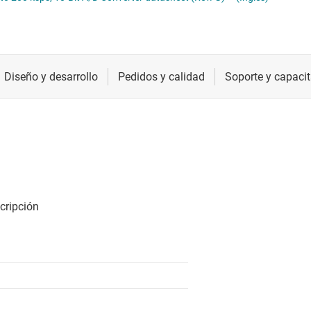
ómetros digitales (digipots)
Radiofrecuencia y microondas
Relojes y sincronización
Sensores
Servicios de chip y oblea