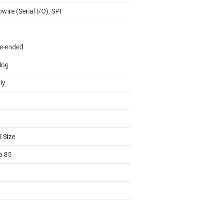
wire (Serial I/O), SPI
le-ended
log
ly
 Size
o 85