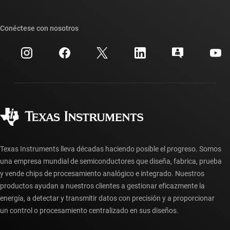
Foros de soporte de diseño de TI E2E™
Nuestras historias | Detrás del chip
Suites de API de TI
Búsqueda de referencias cruzadas
Conéctese con nosotros
Eventos
Cuentas de empresa myTI
Centro de atención al cliente
Relaciones con los inversionistas
Envío, pago e impuestos
Empaque
Fabricación
Preguntas frecuentes sobre pedidos
Calidad y confiabilidad
Ciudadanía corporativa
Distribuidores autorizados
Preguntas frecuentes sobre la cuenta myTI
Texas Instruments lleva décadas haciendo posible el progreso. Somos
una empresa mundial de semiconductores que diseña, fabrica, prueba
y vende chips de procesamiento analógico e integrado. Nuestros
productos ayudan a nuestros clientes a gestionar eficazmente la
energía, a detectar y transmitir datos con precisión y a proporcionar
un control o procesamiento centralizado en sus diseños.