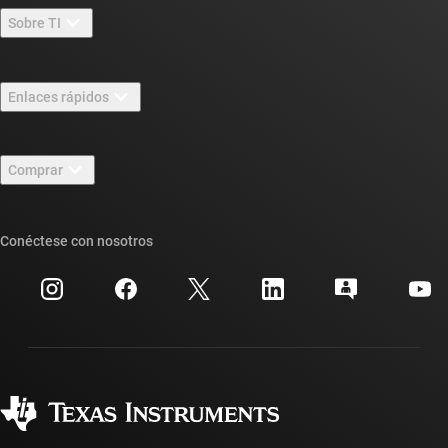
Sobre TI
Información general sobre Acerca de TI
Enlaces rápidos
Carreras laborales
Contáctenos
Sala de redacción
Comprar
Foros de soporte de diseño de TI E2E™
Nuestras historias | Detrás del chip
Suites de API de TI
Búsqueda de referencias cruzadas
Conéctese con nosotros
Eventos
Cuentas de empresa myTI
Centro de atención al cliente
Relaciones con los inversionistas
Envío, pago e impuestos
Empaque
Fabricación
Preguntas frecuentes sobre pedidos
Calidad y confiabilidad
Ciudadanía corporativa
Distribuidores autorizados
Preguntas frecuentes sobre la cuenta myTI