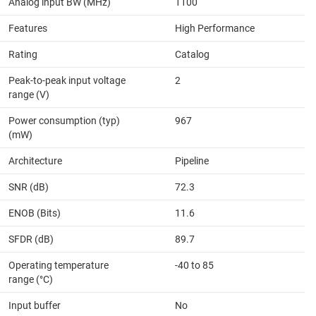
Analog input BW (MHz)
1100
Features
High Performance
Rating
Catalog
Peak-to-peak input voltage
2
range (V)
Power consumption (typ)
967
(mW)
Architecture
Pipeline
SNR (dB)
72.3
ENOB (Bits)
11.6
SFDR (dB)
89.7
Operating temperature
-40 to 85
range (°C)
Input buffer
No