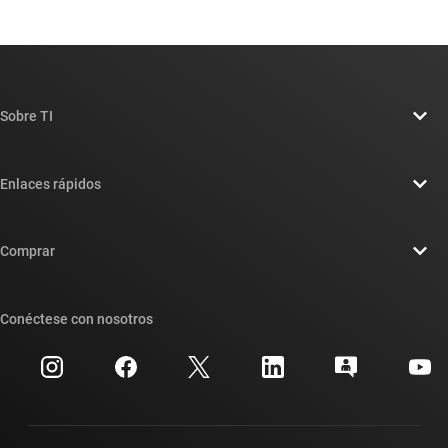
Sobre TI
Información general sobre Acerca de TI
Enlaces rápidos
Carreras laborales
Contáctenos
Sala de redacción
Comprar
Foros de soporte de diseño de TI E2E™
Nuestras historias | Detrás del chip
Suites de API de TI
Búsqueda de referencias cruzadas
Conéctese con nosotros
Eventos
Cuentas de empresa myTI
Centro de atención al cliente
Relaciones con los inversionistas
Envío, pago e impuestos
Empaque
Fabricación
Preguntas frecuentes sobre pedidos