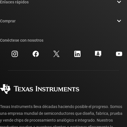
Enlaces rápidos
Carreras laborales
Contáctenos
Sala de redacción
Comprar
Foros de soporte de diseño de TI E2E™
Nuestras historias | Detrás del chip
Suites de API de TI
Búsqueda de referencias cruzadas
Conéctese con nosotros
Eventos
Cuentas de empresa myTI
Centro de atención al cliente
Relaciones con los inversionistas
Envío, pago e impuestos
Empaque
Fabricación
Preguntas frecuentes sobre pedidos
Calidad y confiabilidad
Ciudadanía corporativa
Distribuidores autorizados
Preguntas frecuentes sobre la cuenta myTI
Texas Instruments lleva décadas haciendo posible el progreso. Somos
una empresa mundial de semiconductores que diseña, fabrica, prueba
y vende chips de procesamiento analógico e integrado. Nuestros