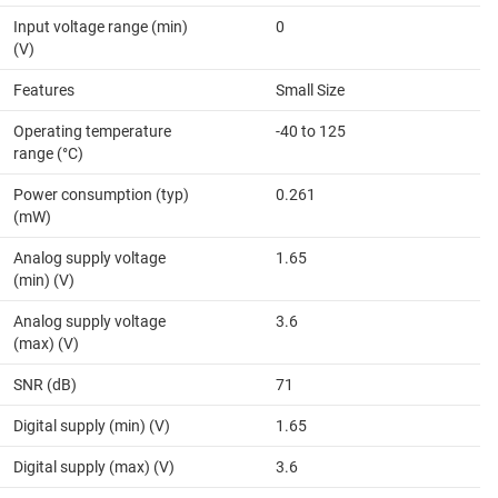
Input voltage range (min)
0
(V)
Features
Small Size
Operating temperature
-40 to 125
range (°C)
Power consumption (typ)
0.261
(mW)
Analog supply voltage
1.65
(min) (V)
Analog supply voltage
3.6
(max) (V)
SNR (dB)
71
Digital supply (min) (V)
1.65
Digital supply (max) (V)
3.6