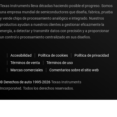
Texas Instruments lleva décadas haciendo posible el progreso. Somos
una empresa mundial de semiconductores que diseña, fabrica, prueba
y vende chips de procesamiento analógico e integrado. Nuestros
productos ayudan a nuestros clientes a gestionar eficazmente la
energía, a detectar y transmitir datos con precisión y a proporcionar
un control o procesamiento centralizado en sus diseños.
Accesibilidad
Política de cookies
Política de privacidad
Términos de venta
Términos de uso
Marcas comerciales
Comentarios sobre el sitio web
© Derechos de auto 1995-
2026
Texas Instruments
Incorporated. Todos los derechos reservados.