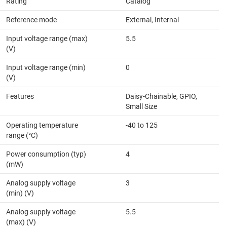
Rating
Catalog
Reference mode
External, Internal
Input voltage range (max)
5.5
(V)
Input voltage range (min)
0
(V)
Features
Daisy-Chainable, GPIO,
Small Size
Operating temperature
-40 to 125
range (°C)
Power consumption (typ)
4
(mW)
Analog supply voltage
3
(min) (V)
Analog supply voltage
5.5
(max) (V)