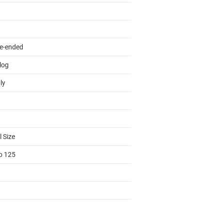
le-ended
log
ly
 Size
to 125