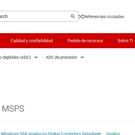
Referencias cruzadas
Calidad y confiabilidad
Pedido de recursos
Sobre TI
o-digitales (ADC)
/
ADC de precisión
Analog Front End (AFE)
Interruptores y multiplexores
ADC de alta velocidad (≥ 10 MS
idores analógico-digitales (ADC)
Lógica y traducción de voltaje
ADC de precisión
idores de datos integrados y de funciones especiales
Microcontroladores (MCU) y procesadores
 3 MSPS
idores digital-analógicos (DAC)
Pasivo y discreto
rías
ata converters
Productos DLP
Miniature SAR Analog-to-Digital Converters datasheet
(Inglés)