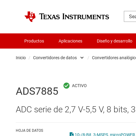
Productos
Aplicaciones
Diseño y desarrollo
Inicio
/
Convertidores de datos
/
Convertidores analógic
Administración de potencia
Aislamiento
Convert
ADS7885
Amplificadores
Convert
ADC serie de 2,7 V-5,5 V, 8 bits,
Audio, háptica y piezoeléctrica
Convert
Circuitos integrados de gestión de bate
Other d
HOJA DE DATOS
10-/8-Bit, 3-MSPS, microPOWER, 