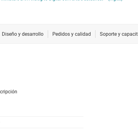
ómetros digitales (digipots)
Radiofrecuencia y microondas
Relojes y sincronización
Sensores
Servicios de chip y oblea
0