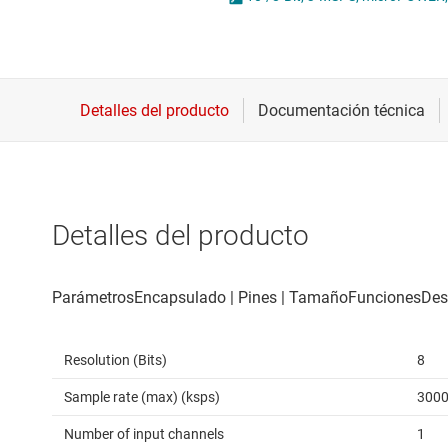
Conectividad inalámbrica
Potenci
Controladores para motores
Convertidores de datos
Interfaz
Detalles del producto
Resolution (Bits)
8
Sample rate (max) (ksps)
300
Number of input channels
1