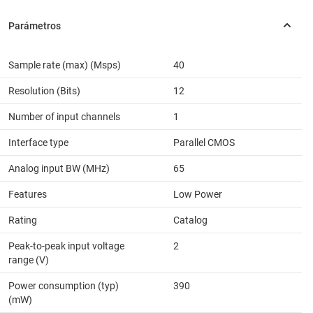
Sample rate (max) (Msps)
40
Resolution (Bits)
12
Number of input channels
1
Interface type
Parallel CMOS
Analog input BW (MHz)
65
Features
Low Power
Rating
Catalog
Peak-to-peak input voltage
2
range (V)
Power consumption (typ)
390
(mW)