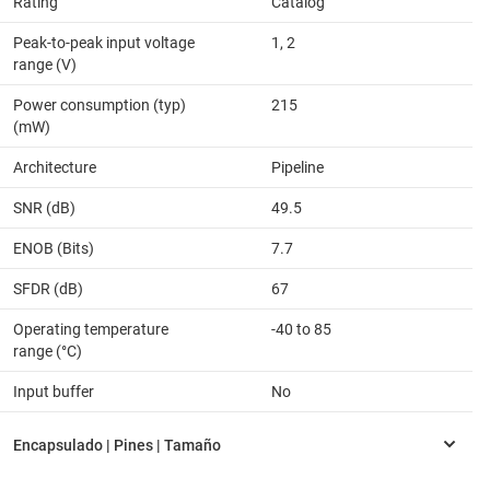
Rating
Catalog
Peak-to-peak input voltage
1, 2
range (V)
Power consumption (typ)
215
(mW)
Architecture
Pipeline
SNR (dB)
49.5
ENOB (Bits)
7.7
SFDR (dB)
67
Operating temperature
-40 to 85
range (°C)
Input buffer
No