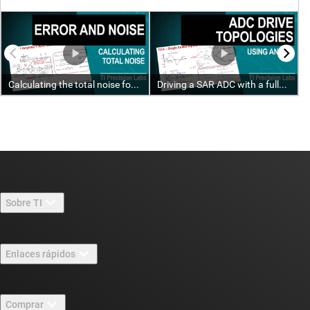
Sobre TI
Información general sobre Acerca de TI
Enlaces rápidos
Carreras laborales
Contáctenos
Sala de redacción
Comprar