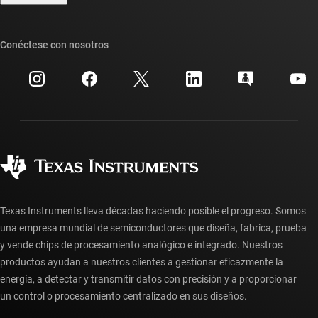
Foros de soporte de diseño de TI E2E™
Nuestras historias | Detrás del chip
Suites de API de TI
Búsqueda de referencias cruzadas
Conéctese con nosotros
Eventos
Cuentas de empresa myTI
Centro de atención al cliente
Relaciones con los inversionistas
Envío, pago e impuestos
Empaque
Fabricación
Preguntas frecuentes sobre pedidos
Calidad y confiabilidad
Ciudadanía corporativa
Distribuidores autorizados
Preguntas frecuentes sobre la cuenta myTI
Texas Instruments lleva décadas haciendo posible el progreso. Somos
una empresa mundial de semiconductores que diseña, fabrica, prueba
y vende chips de procesamiento analógico e integrado. Nuestros
productos ayudan a nuestros clientes a gestionar eficazmente la
energía, a detectar y transmitir datos con precisión y a proporcionar
un control o procesamiento centralizado en sus diseños.