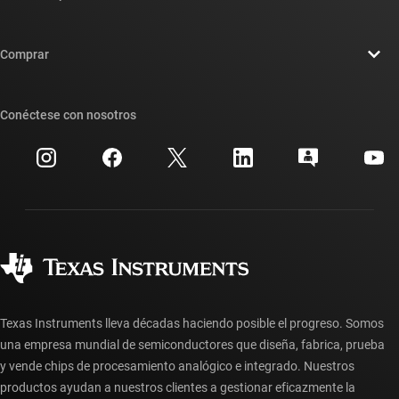
Carreras laborales
Contáctenos
Sala de redacción
Comprar
Foros de soporte de diseño de TI E2E™
Nuestras historias | Detrás del chip
Suites de API de TI
Búsqueda de referencias cruzadas
Conéctese con nosotros
Eventos
Cuentas de empresa myTI
Centro de atención al cliente
Relaciones con los inversionistas
Envío, pago e impuestos
Empaque
Fabricación
Preguntas frecuentes sobre pedidos
Calidad y confiabilidad
Ciudadanía corporativa
Distribuidores autorizados
Preguntas frecuentes sobre la cuenta myTI
Texas Instruments lleva décadas haciendo posible el progreso. Somos
una empresa mundial de semiconductores que diseña, fabrica, prueba
y vende chips de procesamiento analógico e integrado. Nuestros
productos ayudan a nuestros clientes a gestionar eficazmente la