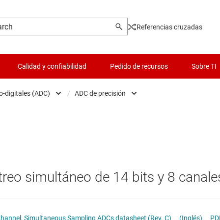
Referencias cruzadas
Calidad y confiabilidad
Pedido de recursos
Sobre TI
o-digitales (ADC)
/
ADC de precisión
Analog Front End (AFE)
Interruptores y multiplexores
ADC de alta velocidad (≥ 10 MS
idores analógico-digitales (ADC)
Lógica y traducción de voltaje
ADC de precisión
idores de datos integrados y de funciones especiales
Microcontroladores (MCU) y procesadores
reo simultáneo de 14 bits y 8 canale
idores digital-analógicos (DAC)
Pasivo y discreto
rías
ata converters
Productos DLP
ADS85x8 12-, 14-, and 16-Bit, 8-Channel, Simultaneous Sampling ADCs datasheet (Rev. C)
(Inglés)
PD