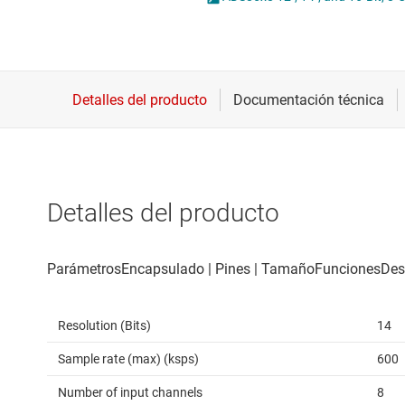
Conectividad inalámbrica
Potenci
Controladores para motores
Convertidores de datos
Interfaz
Detalles del producto
Resolution (Bits)
14
Sample rate (max) (ksps)
600
Number of input channels
8