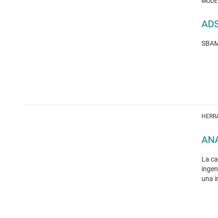
MODE
ADS
SBAM0
HERR
AN
La ca
ingen
una i