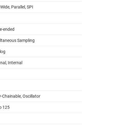
Wide, Parallel, SPI
le-ended
ltaneous Sampling
log
nal, Internal
-Chainable, Oscillator
to 125