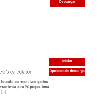
Descargar
Iniciar
er's calculator
Opciones de descarga
os cálculos repetitivos que los
 herramienta para PC proporciona
(...)