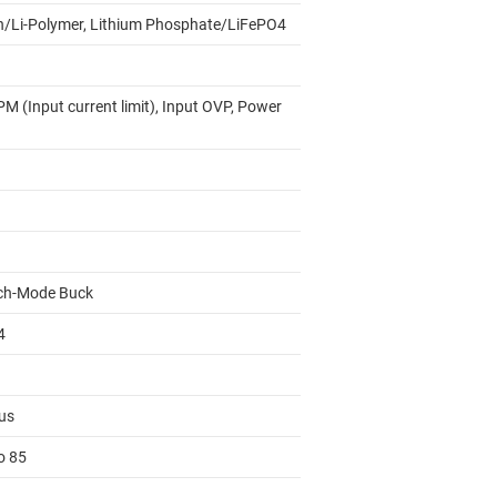
on/Li-Polymer, Lithium Phosphate/LiFePO4
M (Input current limit), Input OVP, Power
ch-Mode Buck
4
us
o 85