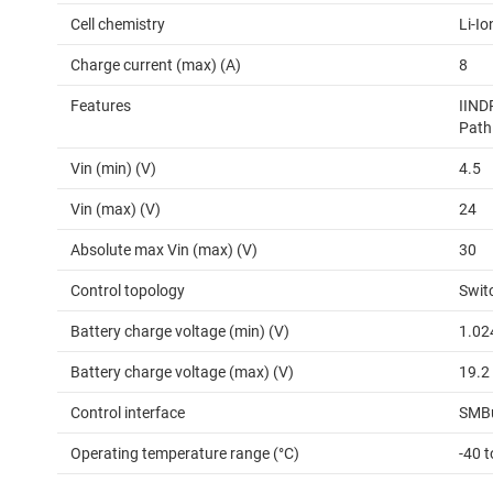
Cell chemistry
Li-I
Charge current (max) (A)
8
Features
IINDP
Path
Vin (min) (V)
4.5
Vin (max) (V)
24
Absolute max Vin (max) (V)
30
Control topology
Swit
Battery charge voltage (min) (V)
1.02
Battery charge voltage (max) (V)
19.2
Control interface
SMB
Operating temperature range (°C)
-40 t