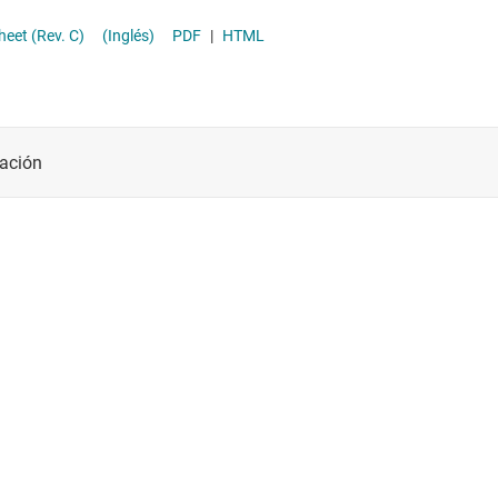
r With System Power Monitor and Processor Hot Indicator datasheet (Rev. C)
(Inglés)
PDF
|
HTML