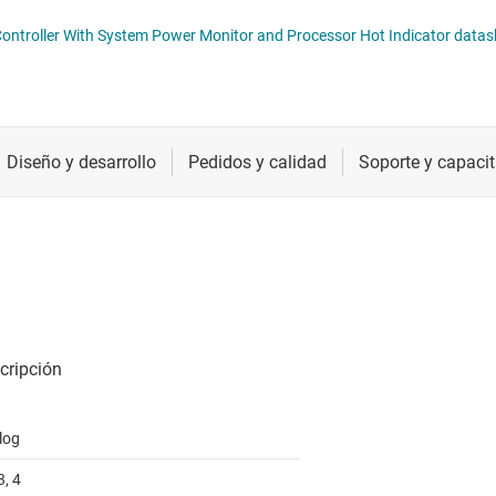
Radiofrecuencia y microondas
bq2477x NVDC Battery Charge Controlle
Relojes y sincronización
Sensores
Servicios de chip y oblea
log
3, 4