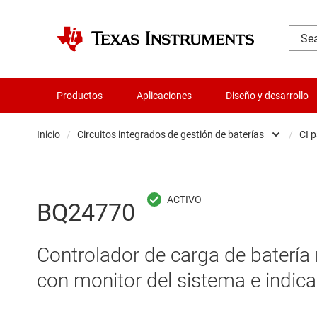
Productos
Aplicaciones
Diseño y desarrollo
Inicio
/
Circuitos integrados de gestión de baterías
/
CI 
Administración de potencia
Aislamiento
BQ24770
Amplificadores
Controlador de carga de baterí
Audio, háptica y piezoeléctrica
con monitor del sistema e indic
Circuitos integrados de gestión de bate