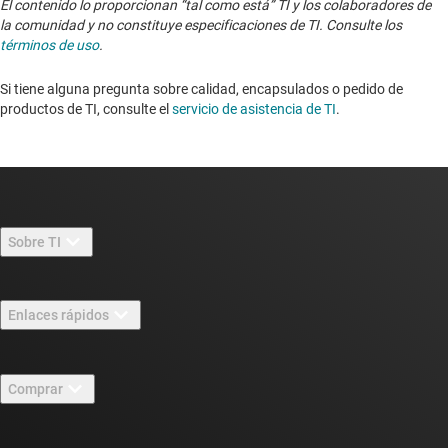
El contenido lo proporcionan “tal como está” TI y los colaboradores de
la comunidad y no constituye especificaciones de TI. Consulte los
términos de uso
.
Si tiene alguna pregunta sobre calidad, encapsulados o pedido de
productos de TI, consulte el
servicio de asistencia de TI
. ​​​​​​​​​​​​​​
Sobre TI
Información general sobre Acerca de TI
Enlaces rápidos
Carreras laborales
Contáctenos
Sala de redacción
Comprar
Foros de soporte de diseño de TI E2E™
Nuestras historias | Detrás del chip
Suites de API de TI