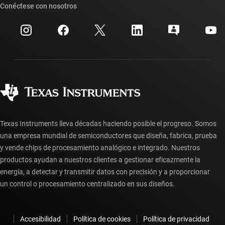
Búsqueda de referencias cruzadas
Conéctese con nosotros
Eventos
Cuentas de empresa myTI
Centro de atención al cliente
Relaciones con los inversionistas
Envío, pago e impuestos
Empaque
Fabricación
Preguntas frecuentes sobre pedidos
Calidad y confiabilidad
Ciudadanía corporativa
Distribuidores autorizados
Preguntas frecuentes sobre la cuenta myTI
Texas Instruments lleva décadas haciendo posible el progreso. Somos
una empresa mundial de semiconductores que diseña, fabrica, prueba
y vende chips de procesamiento analógico e integrado. Nuestros
productos ayudan a nuestros clientes a gestionar eficazmente la
energía, a detectar y transmitir datos con precisión y a proporcionar
un control o procesamiento centralizado en sus diseños.
Accesibilidad
Política de cookies
Política de privacidad