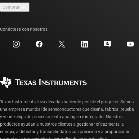
Sala de redacción
Comprar
Foros de soporte de diseño de TI E2E™
Nuestras historias | Detrás del chip
Suites de API de TI
Búsqueda de referencias cruzadas
Conéctese con nosotros
Eventos
Cuentas de empresa myTI
Centro de atención al cliente
Relaciones con los inversionistas
Envío, pago e impuestos
Empaque
Fabricación
Preguntas frecuentes sobre pedidos
Calidad y confiabilidad
Ciudadanía corporativa
Distribuidores autorizados
Preguntas frecuentes sobre la cuenta myTI
Texas Instruments lleva décadas haciendo posible el progreso. Somos
una empresa mundial de semiconductores que diseña, fabrica, prueba
y vende chips de procesamiento analógico e integrado. Nuestros
productos ayudan a nuestros clientes a gestionar eficazmente la
energía, a detectar y transmitir datos con precisión y a proporcionar