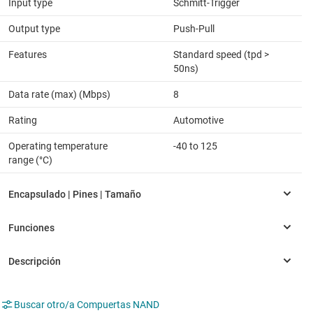
Input type
Schmitt-Trigger
Output type
Push-Pull
Features
Standard speed (tpd >
50ns)
Data rate (max) (Mbps)
8
Rating
Automotive
Operating temperature
-40 to 125
range (°C)
Buscar otro/a Compuertas NAND