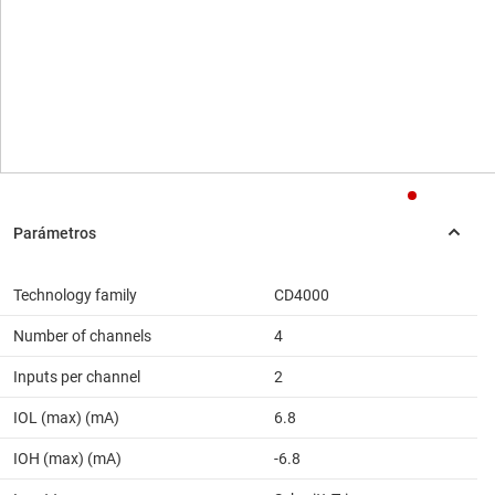
Technology family
CD4000
Number of channels
4
Inputs per channel
2
IOL (max) (mA)
6.8
IOH (max) (mA)
-6.8