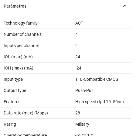
Technology family
ACT
Number of channels
4
Inputs per channel
2
IOL (max) (mA)
24
IOH (max) (mA)
-24
Input type
TTL-Compatible CMOS
Output type
Push-Pull
Features
High speed (tpd 10- 50ns)
Data rate (max) (Mbps)
28
Rating
Military
Operating temperature
-55 to 125