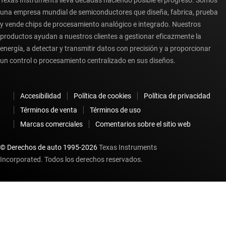
una empresa mundial de semiconductores que diseña, fabrica, prueba
y vende chips de procesamiento analógico e integrado. Nuestros
productos ayudan a nuestros clientes a gestionar eficazmente la
energía, a detectar y transmitir datos con precisión y a proporcionar
un control o procesamiento centralizado en sus diseños.
Accesibilidad
Política de cookies
Política de privacidad
Términos de venta
Términos de uso
Marcas comerciales
Comentarios sobre el sitio web
© Derechos de auto 1995-
2026
Texas Instruments
Incorporated. Todos los derechos reservados.