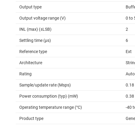
Output type
Buff
Output voltage range (V)
0 to 
INL (max) (±LSB)
2
Settling time (µs)
6
Reference type
Ext
Architecture
Strin
Rating
Auto
Sample/update rate (Msps)
0.18
Power consumption (typ) (mW)
0.38
Operating temperature range (°C)
-40 
Product type
Gene