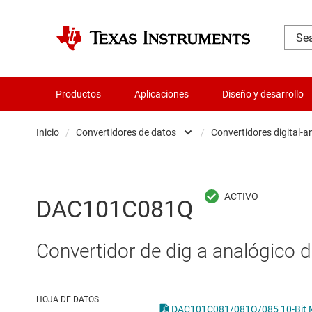
Productos
Aplicaciones
Diseño y desarrollo
Inicio
/
Convertidores de datos
/
Convertidores digital-
Administración de potencia
Aislamiento
Convert
DAC101C081Q
Amplificadores
Convert
Convertidor de dig a analógico 
Audio, háptica y piezoeléctrica
Convert
Circuitos integrados de gestión de bate
Other d
HOJA DE DATOS
DAC101C081/081Q/085 10-Bit Mic