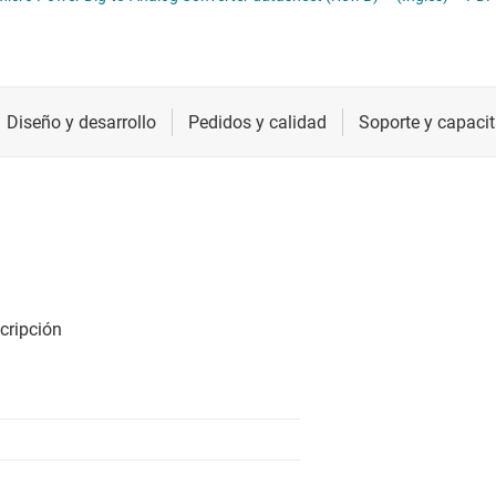
ómetros digitales (digipots)
Radiofrecuencia y microondas
Relojes y sincronización
Sensores
Servicios de chip y oblea