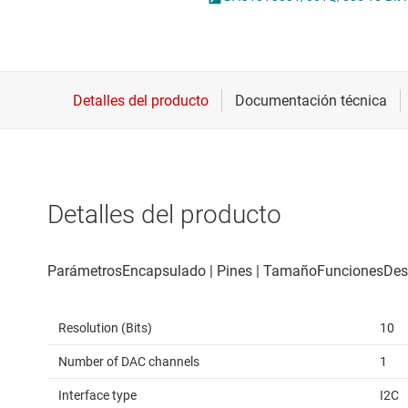
Conectividad inalámbrica
Potenci
Controladores para motores
Convertidores de datos
Interfaz
Detalles del producto
Resolution (Bits)
10
Number of DAC channels
1
Interface type
I2C