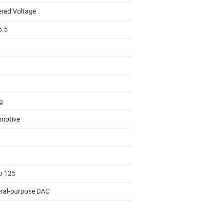
ered Voltage
5.5
g
motive
to 125
ral-purpose DAC