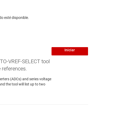
do esté disponible.
Iniciar
TO-VREF-SELECT tool
e references.
erters (ADCs) and series voltage
d the tool will list up to two