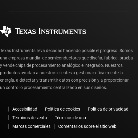
Empaque
Fabricación
Preguntas frecuentes sobre pedidos
Calidad y confiabilidad
Ciudadanía corporativa
Distribuidores autorizados
Preguntas frecuentes sobre la cuenta myTI
Texas Instruments lleva décadas haciendo posible el progreso. Somos
una empresa mundial de semiconductores que diseña, fabrica, prueba
y vende chips de procesamiento analógico e integrado. Nuestros
productos ayudan a nuestros clientes a gestionar eficazmente la
energía, a detectar y transmitir datos con precisión y a proporcionar
un control o procesamiento centralizado en sus diseños.
Accesibilidad
Política de cookies
Política de privacidad
Términos de venta
Términos de uso
Marcas comerciales
Comentarios sobre el sitio web