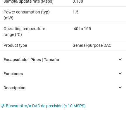
Sample/update rate (Msps)
0.188
Power consumption (typ)
1.5
(mW)
Operating temperature
-40 to 105
range (°C)
Product type
General-purpose DAC
Buscar otro/a DAC de precisión (≤ 10 MSPS)