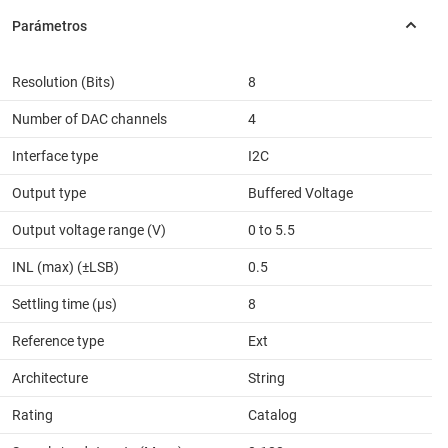
Resolution (Bits)
8
Number of DAC channels
4
Interface type
I2C
Output type
Buffered Voltage
Output voltage range (V)
0 to 5.5
INL (max) (±LSB)
0.5
Settling time (µs)
8
Reference type
Ext
Architecture
String
Rating
Catalog