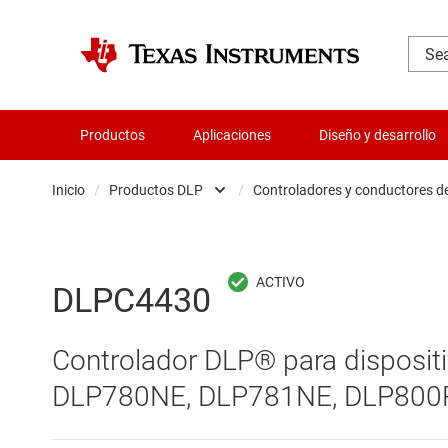
Productos
Aplicaciones
Diseño y desarrollo
Inicio
/
Productos DLP
/
Controladores y conductores d
Administración de potencia
Controladores 
Aislamiento
Dispositivos de
DLPC4430
Amplificadores
Dispositivos de
Controlador DLP® para dispositi
Audio, háptica y piezoeléctrica
Dispositivos de
DLP780NE, DLP781NE, DLP800R
Circuitos integrados de gestión de bate