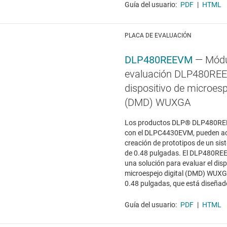
Guía del usuario:
PDF
|
HTML
PLACA DE EVALUACIÓN
DLP480REEVM
— Módu
evaluación DLP480RE
dispositivo de microespe
(DMD) WUXGA
Los productos DLP® DLP480RE
con el DLPC4430EVM, pueden ace
creación de prototipos de un s
de 0.48 pulgadas. El DLP480RE
una solución para evaluar el disp
microespejo digital (DMD) WUX
0.48 pulgadas, que está diseñado
Guía del usuario:
PDF
|
HTML