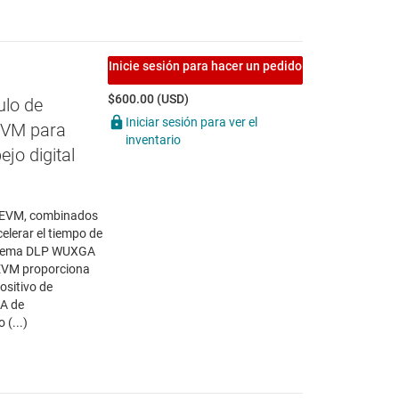
Inicie sesión para hacer un pedido
$600.00 (USD)
lo de
Iniciar sesión para ver el
EVM para
inventario
jo digital
EVM, combinados
lerar el tiempo de
istema DLP WUXGA
EVM proporciona
ositivo de
GA de
 (...)