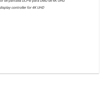
or de pantalla DLP® para DMD de 4K UHD
display controller for 4K UHD