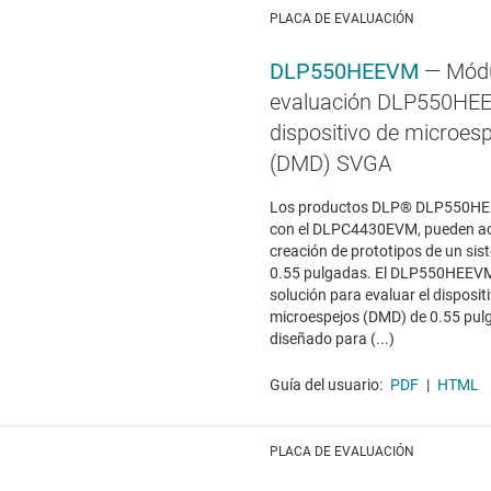
PLACA DE EVALUACIÓN
DLP550HEEVM
— Módu
evaluación DLP550HE
dispositivo de microespe
(DMD) SVGA
Los productos DLP® DLP550HE
con el DLPC4430EVM, pueden ace
creación de prototipos de un s
0.55 pulgadas. El DLP550HEEVM
solución para evaluar el dispositi
microespejos (DMD) de 0.55 pul
diseñado para (...)
Guía del usuario:
PDF
|
HTML
PLACA DE EVALUACIÓN