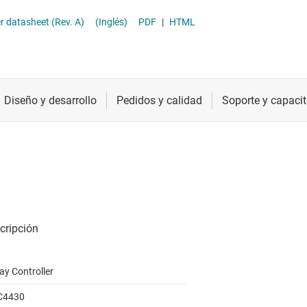
Radiofrecuencia y microondas
roller datasheet (Rev. A)
(Inglés)
PDF
|
HTML
Relojes y sincronización
Sensores
Servicios de chip y oblea
ay Controller
C4430