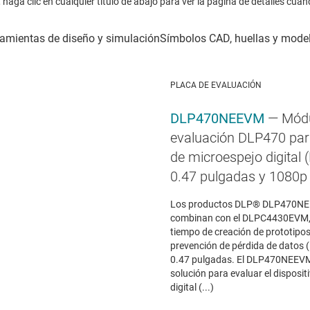
haga clic en cualquier título de abajo para ver la página de detalles cuan
PLACA DE EVALUACIÓN
DLP470NEEVM
— Módu
evaluación DLP470 para
de microespejo digital
0.47 pulgadas y 1080p
Los productos DLP® DLP470NE
combinan con el DLPC4430EVM, 
tiempo de creación de prototipo
prevención de pérdida de datos 
0.47 pulgadas. El DLP470NEEVM
solución para evaluar el disposit
digital (...)