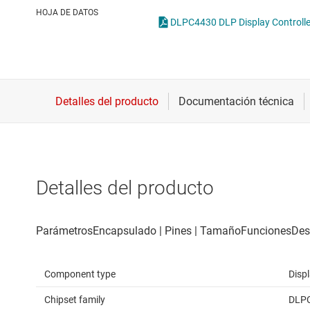
Conectividad inalámbrica
HOJA DE DATOS
DLPC4430 DLP Display Cont
Controladores para motores
Convertidores de datos
Interfaz
Detalles del producto
Component type
Displ
Chipset family
DLP