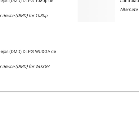
espejos (DMD) DLP® 1080p de
Controlad
Alternate 
r device (DMD) for 1080p
oespejos (DMD) DLP® WUXGA de
or device (DMD) for WUXGA