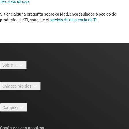
términos de uso
.
Si tiene alguna pregunta sobre calidad, encapsulados o pedido de
productos de TI, consulte el
servicio de asistencia de TI
. ​​​​​​​​​​​​​​
Sobre TI
Información general sobre Acerca de TI
Enlaces rápidos
Carreras laborales
Contáctenos
Sala de redacción
Comprar
Foros de soporte de diseño de TI E2E™
Nuestras historias | Detrás del chip
Suites de API de TI
Búsqueda de referencias cruzadas
Conéctese con nosotros