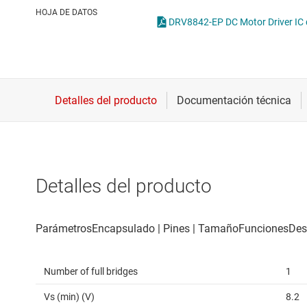
Conectividad inalámbrica
Ga
HOJA DE DATOS
DRV8842-EP DC Motor Driver IC
Controladores para motores
Ot
Convertidores de datos
Interfaz
Detalles del producto
Number of full bridges
1
Vs (min) (V)
8.2