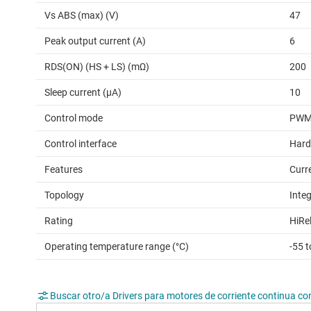
Vs ABS (max) (V)
47
Peak output current (A)
6
RDS(ON) (HS + LS) (mΩ)
200
Sleep current (µA)
10
Control mode
PW
Control interface
Hard
Features
Curr
Topology
Inte
Rating
HiRe
Operating temperature range (°C)
-55 
Buscar otro/a Drivers para motores de corriente continua co