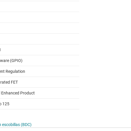
M
ware (GPIO)
ent Regulation
grated FET
l Enhanced Product
to 125
n escobillas (BDC)