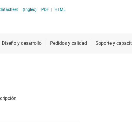
llium nitride (GaN) motor drivers
Radiofrecuencia y microondas
 datasheet
(Inglés)
PDF
|
HTML
her motor drivers
Relojes y sincronización
Sensores
Servicios de chip y oblea