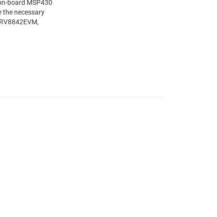
e on-board MSP430
e the necessary
e DRV8842EVM,