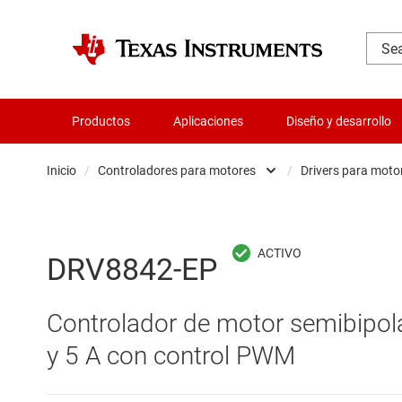
Productos
Aplicaciones
Diseño y desarrollo
Inicio
/
Controladores para motores
/
Drivers para motor
Administración de potencia
Dr
Aislamiento
Dr
DRV8842-EP
Amplificadores
Dr
Controlador de motor semibipola
Audio, háptica y piezoeléctrica
Dr
y 5 A con control PWM
Circuitos integrados de gestión de bate
Dr