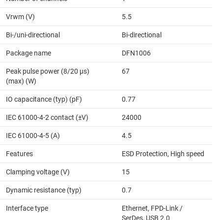
Vrwm (V)
5.5
Bi-/uni-directional
Bi-directional
Package name
DFN1006
Peak pulse power (8/20 μs)
67
(max) (W)
IO capacitance (typ) (pF)
0.77
IEC 61000-4-2 contact (±V)
24000
IEC 61000-4-5 (A)
4.5
Features
ESD Protection, High speed
Clamping voltage (V)
15
Dynamic resistance (typ)
0.7
Interface type
Ethernet, FPD-Link /
SerDes, USB 2.0