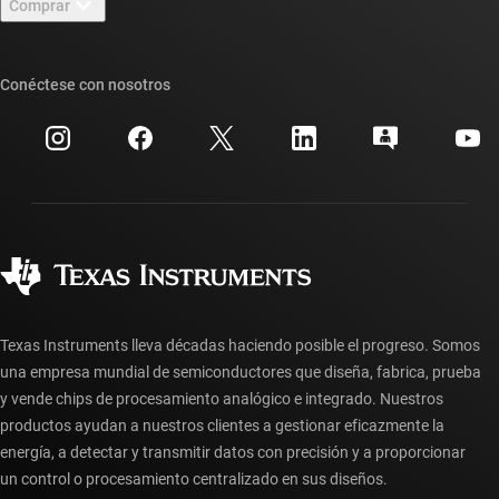
Comprar
Foros de soporte de diseño de TI E2E™
Nuestras historias | Detrás del chip
Suites de API de TI
Búsqueda de referencias cruzadas
Conéctese con nosotros
Eventos
Cuentas de empresa myTI
Centro de atención al cliente
Relaciones con los inversionistas
Envío, pago e impuestos
Empaque
Fabricación
Preguntas frecuentes sobre pedidos
Calidad y confiabilidad
Ciudadanía corporativa
Distribuidores autorizados
Preguntas frecuentes sobre la cuenta myTI
Texas Instruments lleva décadas haciendo posible el progreso. Somos
una empresa mundial de semiconductores que diseña, fabrica, prueba
y vende chips de procesamiento analógico e integrado. Nuestros
productos ayudan a nuestros clientes a gestionar eficazmente la
energía, a detectar y transmitir datos con precisión y a proporcionar
un control o procesamiento centralizado en sus diseños.