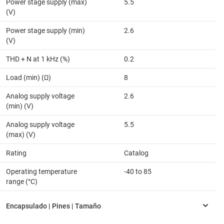
Power stage supply (max)
5.5
(V)
Power stage supply (min)
2.6
(V)
THD + N at 1 kHz (%)
0.2
Load (min) (Ω)
8
Analog supply voltage
2.6
(min) (V)
Analog supply voltage
5.5
(max) (V)
Rating
Catalog
Operating temperature
-40 to 85
range (°C)