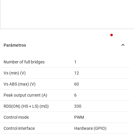
Number of full bridges
1
Vs (min) (V)
12
Vs ABS (max) (V)
60
Peak output current (A)
6
RDS(ON) (HS + LS) (mΩ)
330
Control mode
PWM
Control interface
Hardware (GPIO)