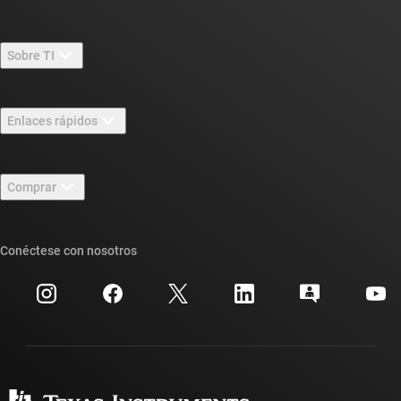
Sobre TI
Información general sobre Acerca de TI
Enlaces rápidos
Carreras laborales
Contáctenos
Sala de redacción
Comprar
Foros de soporte de diseño de TI E2E™
Nuestras historias | Detrás del chip
Suites de API de TI
Búsqueda de referencias cruzadas
Conéctese con nosotros
Eventos
Cuentas de empresa myTI
Centro de atención al cliente
Relaciones con los inversionistas
Envío, pago e impuestos
Empaque
Fabricación
Preguntas frecuentes sobre pedidos
Calidad y confiabilidad
Ciudadanía corporativa
Distribuidores autorizados