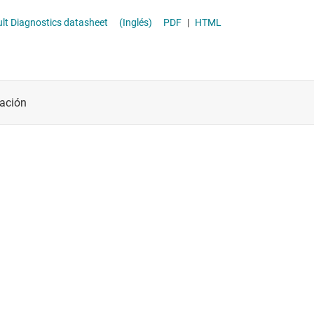
one Bias and Input Fault Diagnostics datasheet
(Inglés)
PDF
|
HTML