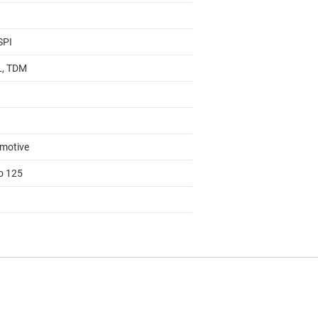
SPI
 L, TDM
motive
to 125