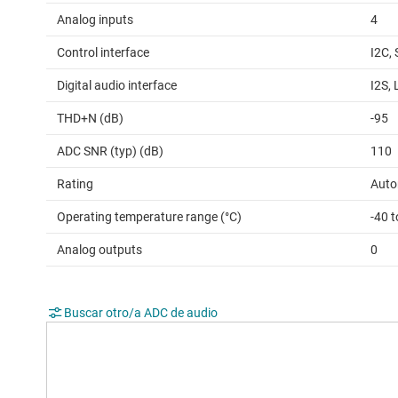
Analog inputs
4
Control interface
I2C, 
Digital audio interface
I2S,
THD+N (dB)
-95
ADC SNR (typ) (dB)
110
Rating
Auto
Operating temperature range (°C)
-40 
Analog outputs
0
Buscar otro/a ADC de audio