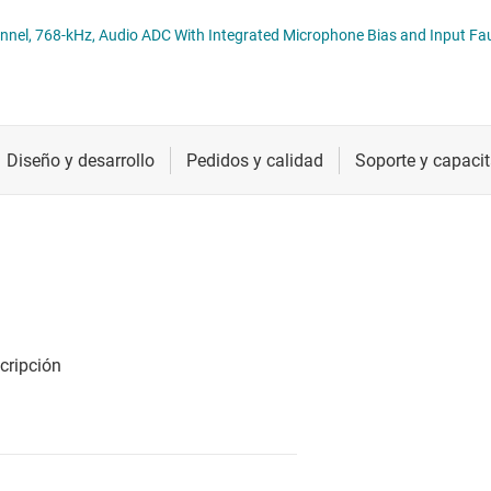
Radiofrecuencia y microondas
PCM6480-Q1 Automotive, 8-Channel, 768-kHz, Audio ADC With Integrated Microph
Relojes y sincronización
Sensores
Servicios de chip y oblea