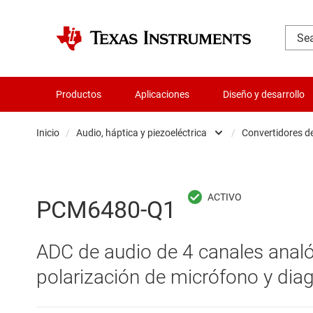
Productos
Aplicaciones
Diseño y desarrollo
Inicio
/
Audio, háptica y piezoeléctrica
/
Convertidores d
Administración de potencia
Aislamiento
PCM6480-Q1
Amplificadores
ADC de audio de 4 canales analó
Audio, háptica y piezoeléctrica
polarización de micrófono y dia
Circuitos integrados de gestión de bate