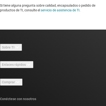
Si tiene alguna pregunta sobre calidad, encapsulados o pedido de
productos de TI, consulte el
servicio de asistencia de TI
. ​​​​​​​​​​​​​​
Sobre TI
Información general sobre Acerca de TI
Enlaces rápidos
Carreras laborales
Contáctenos
Sala de redacción
Comprar
Foros de soporte de diseño de TI E2E™
Nuestras historias | Detrás del chip
Suites de API de TI
Búsqueda de referencias cruzadas
Conéctese con nosotros
Eventos
Cuentas de empresa myTI