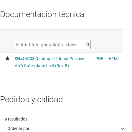
average drive strength 8mA
Documentación técnica
SN74HCS08
Compuerta AND de 4 canales y 2 entradas de 2 V a 6 V de
alta velocidad (12 ns) con entradas de dispa
Voltage range 2V to 6V, average propagation delay 20ns,
average drive strength 8mA
Funcionalidad similar a la del dispositivo
comparado
SN74HCS00
Pedidos y calidad
Puertas NAND de baja potencia, 4 canales, 2 entradas, 2 V
a 6 V con entradas de disparador Schmitt
Voltage range 2V to 6V, average propagation delay 20ns,
average drive strength 8mA