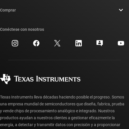
Contáctenos
Sala de redacción
Comprar
Foros de soporte de diseño de TI E2E™
Nuestras historias | Detrás del chip
Suites de API de TI
Búsqueda de referencias cruzadas
Conéctese con nosotros
Eventos
Cuentas de empresa myTI
Centro de atención al cliente
Relaciones con los inversionistas
Envío, pago e impuestos
Empaque
Fabricación
Preguntas frecuentes sobre pedidos
Calidad y confiabilidad
Ciudadanía corporativa
Distribuidores autorizados
Preguntas frecuentes sobre la cuenta myTI
Texas Instruments lleva décadas haciendo posible el progreso. Somos
una empresa mundial de semiconductores que diseña, fabrica, prueba
y vende chips de procesamiento analógico e integrado. Nuestros
productos ayudan a nuestros clientes a gestionar eficazmente la
energía, a detectar y transmitir datos con precisión y a proporcionar